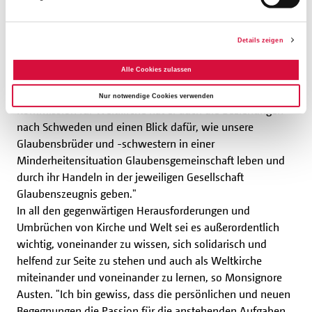
Austen freut sich auf die Zusammenarbeit: "Guten Mutes
schauen wir in die zukünftige, vertrauensvolle
Zusammenarbeit mit Erzbischof Dr. Udo Markus Bentz als
Details zeigen
neuen Beauftragten des Diaspora-Kommissariats der
Alle Cookies zulassen
deutschen Bischöfe und als neuen Protektor des
Bonifatiuswerkes. Durch seine Arbeit in der bischöflichen
Nur notwendige Cookies verwenden
Kommission für Weltkirche hat er auch die Beziehungen
nach Schweden und einen Blick dafür, wie unsere
Glaubensbrüder und -schwestern in einer
Minderheitensituation Glaubensgemeinschaft leben und
durch ihr Handeln in der jeweiligen Gesellschaft
Glaubenszeugnis geben."
In all den gegenwärtigen Herausforderungen und
Umbrüchen von Kirche und Welt sei es außerordentlich
wichtig, voneinander zu wissen, sich solidarisch und
helfend zur Seite zu stehen und auch als Weltkirche
miteinander und voneinander zu lernen, so Monsignore
Austen. "Ich bin gewiss, dass die persönlichen und neuen
Begegnungen die Passion für die anstehenden Aufgaben