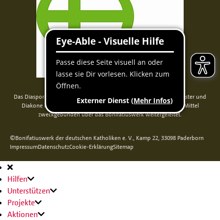
Das Diaspora-Kommissariat der deutschen Bischöfe unterstützt Priester und
Diakone in Nord-, Mittel- und Osteuropa. Seit 2014 werden die Mittel
zweckgebunden über das Bonifatiuswerk weitergeleitet.
©Bonifatiuswerk der deutschen Katholiken e. V., Kamp 22, 33098 Paderborn
Impressum
Datenschutz
Cookie-Erklärung
Sitemap
Hauptnavigation
Hilfen
Unterstützen
Projekte
Aktionen