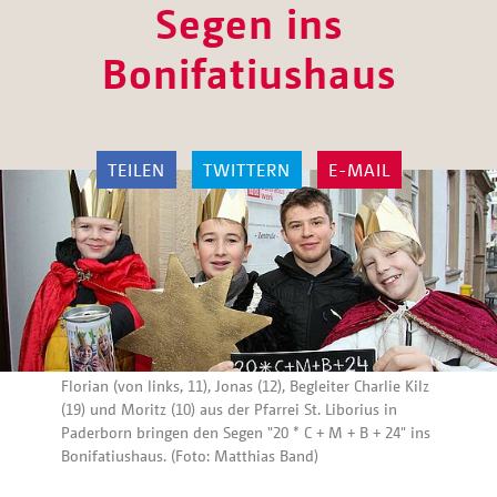
Segen ins
Bonifatiushaus
TEILEN
TWITTERN
E-MAIL
Florian (von links, 11), Jonas (12), Begleiter Charlie Kilz
(19) und Moritz (10) aus der Pfarrei St. Liborius in
Paderborn bringen den Segen "20 * C + M + B + 24" ins
Bonifatiushaus. (Foto: Matthias Band)