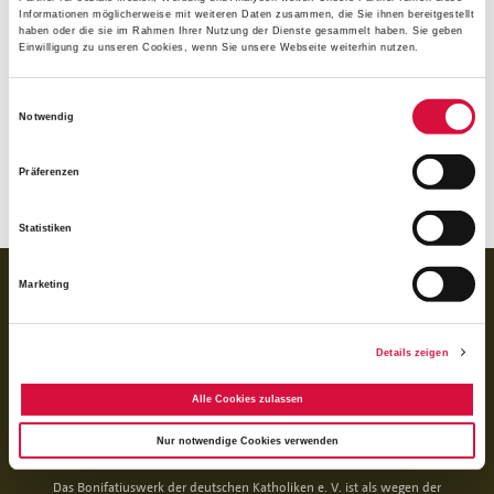
Bund der Deutschen Katholischen Jugend (BDKJ) mit Sitz
Informationen möglicherweise mit weiteren Daten zusammen, die Sie ihnen bereitgestellt
in Düsseldorf. Seit dem Start haben die Sternsinger rund
haben oder die sie im Rahmen Ihrer Nutzung der Dienste gesammelt haben. Sie geben
Einwilligung zu unseren Cookies, wenn Sie unsere Webseite weiterhin nutzen.
1,27 Milliarden Euro für mehr als 77.400 Projekte
gesammelt. 2023 kamen den Angaben zufolge gut 45
Einwilligungsauswahl
Millionen Euro zusammen.
Notwendig
(bam)
Präferenzen
Statistiken
BANKVERBINDUNG
Marketing
für Spenden:
BIC GENODED1PAX
Details zeigen
IBAN DE 70 3706 0193 1050 0030 07
für Rechnungen (BoniService GmbH):
Alle Cookies zulassen
BIC GENODED1PAX
IBAN DE92 3706 0193 1050 0060 06
Nur notwendige Cookies verwenden
Das Bonifatiuswerk der deutschen Katholiken e. V. ist als wegen der