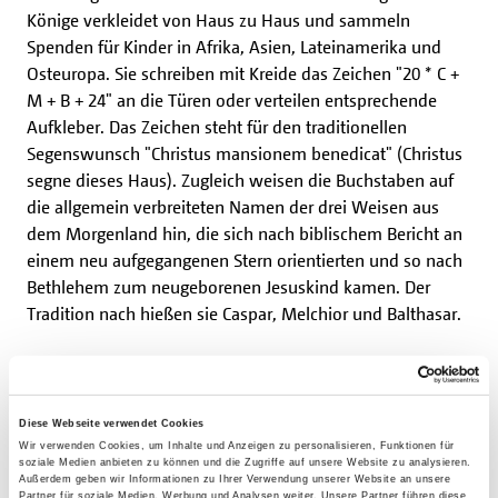
Könige verkleidet von Haus zu Haus und sammeln
Spenden für Kinder in Afrika, Asien, Lateinamerika und
Osteuropa. Sie schreiben mit Kreide das Zeichen "20 * C +
M + B + 24" an die Türen oder verteilen entsprechende
Aufkleber. Das Zeichen steht für den traditionellen
Segenswunsch "Christus mansionem benedicat" (Christus
segne dieses Haus). Zugleich weisen die Buchstaben auf
die allgemein verbreiteten Namen der drei Weisen aus
dem Morgenland hin, die sich nach biblischem Bericht an
einem neu aufgegangenen Stern orientierten und so nach
Bethlehem zum neugeborenen Jesuskind kamen. Der
Tradition nach hießen sie Caspar, Melchior und Balthasar.
Seit 2015 ist das Sternsingen Unesco-Kulturerbe. Die
bundesweite Aktion gilt als die weltweit größte
Hilfsinitiative von Kindern für Kinder in Not. Träger sind
Diese Webseite verwendet Cookies
Wir verwenden Cookies, um Inhalte und Anzeigen zu personalisieren, Funktionen für
seit dem Start der Aktion im Jahr 1959 das in Aachen
soziale Medien anbieten zu können und die Zugriffe auf unsere Website zu analysieren.
ansässige Kindermissionswerk "Die Sternsinger" und der
Außerdem geben wir Informationen zu Ihrer Verwendung unserer Website an unsere
Partner für soziale Medien, Werbung und Analysen weiter. Unsere Partner führen diese