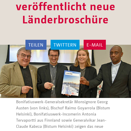
veröffentlicht neue
Länderbroschüre
TEILEN
TWITTERN
E-MAIL
Bonifatiuswerk-Generalsekretär Monsignore Georg
Austen (von links), Bischof Raimo Goyarrola (Bistum
Helsinki), Bonifatiuswerk-Incomerin Antonia
Tervaportti aus Finnland sowie Generalvikar Jean-
Claude Kabeza (Bistum Helsinki) zeigen das neue