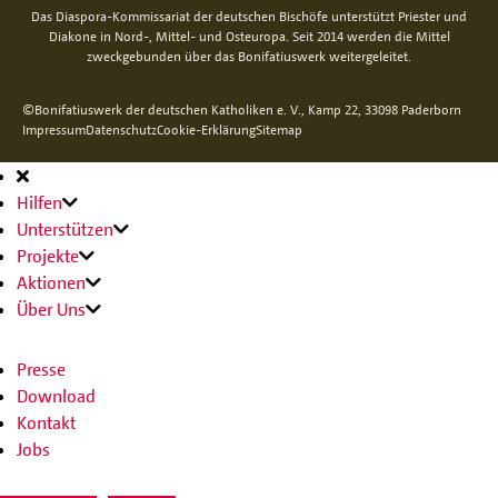
Das Diaspora-Kommissariat der deutschen Bischöfe unterstützt Priester und
Diakone in Nord-, Mittel- und Osteuropa. Seit 2014 werden die Mittel
zweckgebunden über das Bonifatiuswerk weitergeleitet.
©Bonifatiuswerk der deutschen Katholiken e. V., Kamp 22, 33098 Paderborn
Impressum
Datenschutz
Cookie-Erklärung
Sitemap
Hauptnavigation
Hilfen
Unterstützen
Projekte
Aktionen
Über Uns
Presse
Download
Kontakt
Jobs