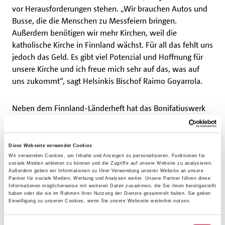
vor Herausforderungen stehen. „Wir brauchen Autos und
Busse, die die Menschen zu Messfeiern bringen.
Außerdem benötigen wir mehr Kirchen, weil die
katholische Kirche in Finnland wächst. Für all das fehlt uns
jedoch das Geld. Es gibt viel Potenzial und Hoffnung für
unsere Kirche und ich freue mich sehr auf das, was auf
uns zukommt“, sagt Helsinkis Bischof Raimo Goyarrola.
Neben dem Finnland-Länderheft hat das Bonifatiuswerk
neue Länderkarten von Skandinavien sowie Estland und
Lettland veröffentlicht. Diese zeigen Kirchen, Kapellen und
kirchliche Orte der jeweiligen Länder. Die Finnland-
Diese Webseite verwendet Cookies
Broschüre erscheint in der Reihe „Katholisch im Norden“.
Wir verwenden Cookies, um Inhalte und Anzeigen zu personalisieren, Funktionen für
soziale Medien anbieten zu können und die Zugriffe auf unsere Website zu analysieren.
Weitere Länderhefte zur katholischen Kirche in der
Außerdem geben wir Informationen zu Ihrer Verwendung unserer Website an unsere
Diaspora sind bereits für die Länder Dänemark, Island,
Partner für soziale Medien, Werbung und Analysen weiter. Unsere Partner führen diese
Informationen möglicherweise mit weiteren Daten zusammen, die Sie ihnen bereitgestellt
Norwegen, Schweden sowie Estland und Lettland
haben oder die sie im Rahmen Ihrer Nutzung der Dienste gesammelt haben. Sie geben
Einwilligung zu unseren Cookies, wenn Sie unsere Webseite weiterhin nutzen.
erschienen. Im Shop des Bonifatiuswerkes sind diese für
6,90€ erhältlich:
shop.bonifatiuswerk.de/Laenderinfos
.