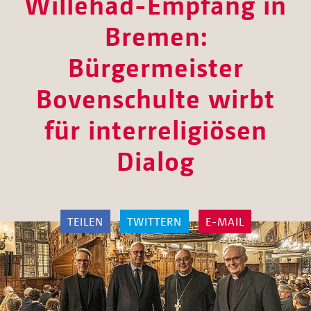
Willehad-Empfang in
Bremen:
Bürgermeister
Bovenschulte wirbt
für interreligiösen
Dialog
TEILEN
TWITTERN
E-MAIL