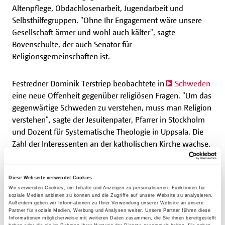
Altenpflege, Obdachlosenarbeit, Jugendarbeit und
Selbsthilfegruppen. "Ohne Ihr Engagement wäre unsere
Gesellschaft ärmer und wohl auch kälter", sagte
Bovenschulte, der auch Senator für
Religionsgemeinschaften ist.
Festredner Dominik Terstriep beobachtete in
Schweden
eine neue Offenheit gegenüber religiösen Fragen. "Um das
gegenwärtige Schweden zu verstehen, muss man Religion
verstehen", sagte der Jesuitenpater, Pfarrer in Stockholm
und Dozent für Systematische Theologie in Uppsala. Die
Zahl der Interessenten an der katholischen Kirche wachse.
In der schwedischen Diaspora sei sie weniger mit sich
selbst beschäftigt als andernorts. Etwa 250.000 katholische
Christen leben in dem skandinavischen Land, das sind
Diese Webseite verwendet Cookies
Wir verwenden Cookies, um Inhalte und Anzeigen zu personalisieren, Funktionen für
zwei gut Prozent der Bevölkerung.
soziale Medien anbieten zu können und die Zugriffe auf unsere Website zu analysieren.
Außerdem geben wir Informationen zu Ihrer Verwendung unserer Website an unsere
Partner für soziale Medien, Werbung und Analysen weiter. Unsere Partner führen diese
Propst Bernhard Stecker betonte, die katholischen Bürger
Informationen möglicherweise mit weiteren Daten zusammen, die Sie ihnen bereitgestellt