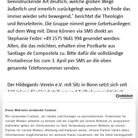
beeindruckende Art deutlich, welche großen Wege
äußerlich und innerlich zurückgelegt wurden. Ich finde das
immer wieder sehr bewegend," berichtet die Theologin
und Reiseleiterin. Die Gruppe nimmt gerne Gebetsanliegen
auf dem Weg mit. Diese können via SMS direkt an
Stephanie Feder: +49 1575 9641 994 gesendet werden.
Allen, die das möchten, erhalten eine Postkarte aus
Santiago de Compostela zu. Bitte dafür die vollständige
Postadresse bis zum 3. April per SMS an die oben
genannte Telefonnummer senden.
Der Hildegards-Verein e.V. mit Sitz in Bonn setzt sich seit
118 Jahren für Gleichstellung und Teilhabegerechtigkeit
ein. Er unterstützt Frauen bei ihren Studienvorhaben und
anderen Qualifizierungsprojekten finanziell und ermutigt
Diese Webseite verwendet Cookies
sie durch Mentoring, Coachingangebote und große
Wir verwenden Cookies, um Inhalte und Anzeigen zu personalisieren, Funktionen für
Frauen-Netzwerk-Treffen. "Bildung verleiht Flügel" ist das
soziale Medien anbieten zu können und die Zugriffe auf unsere Website zu analysieren.
Außerdem geben wir Informationen zu Ihrer Verwendung unserer Website an unsere
Motto des von Katholikinnen gegründeten Vereins. Die
Partner für soziale Medien, Werbung und Analysen weiter. Unsere Partner führen diese
Informationen möglicherweise mit weiteren Daten zusammen, die Sie ihnen bereitgestellt
Vergabe von zinslosen Darlehen ist eines von vielen