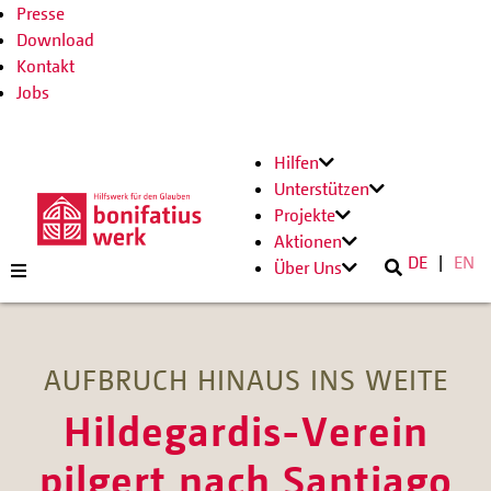
Presse
Download
Kontakt
Jobs
Hilfen
Unterstützen
Projekte
Aktionen
DE
EN
Über Uns
AUFBRUCH HINAUS INS WEITE
Hildegardis-Verein
pilgert nach Santiago