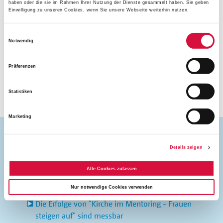
haben oder die sie im Rahmen Ihrer Nutzung der Dienste gesammelt haben. Sie geben
Aufgabenfeldern des Hildegardis-Vereins e.V., der
Einwilligung zu unseren Cookies, wenn Sie unsere Webseite weiterhin nutzen.
innovative Programme in den Bereichen Inklusion,
Führung und Kirche durchführt. Das Bonifatiuswerk
Einwilligungsauswahl
Notwendig
unterstützt das Projekt
"Kirche im Mentoring"
bereits
seit zehn Jahren.
Präferenzen
(hildegardis-verein e.V/dün)
Statistiken
Marketing
Details zeigen
Alle Cookies zulassen
Mehr zum Thema
Nur notwendige Cookies verwenden
Die Erfolge von "Kirche im Mentoring - Frauen
steigen auf" sind messbar