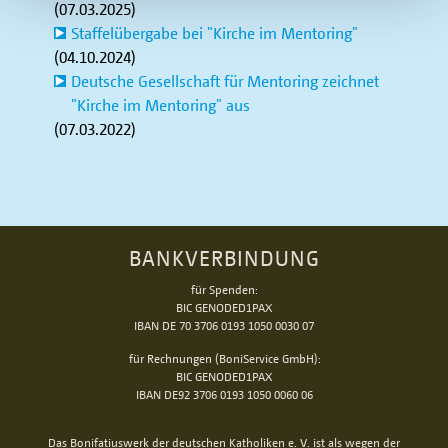
(07.03.2025)
Staffelübergabe bei "Kirche im Mentoring"
(04.10.2024)
Deutsche Gesellschaft für Mentoring zeichnet
"Kirche im Mentoring" aus
(07.03.2022)
BANKVERBINDUNG
für Spenden:
BIC GENODED1PAX
IBAN DE 70 3706 0193 1050 0030 07
für Rechnungen (BoniService GmbH):
BIC GENODED1PAX
IBAN DE92 3706 0193 1050 0060 06
Das Bonifatiuswerk der deutschen Katholiken e. V. ist als wegen der