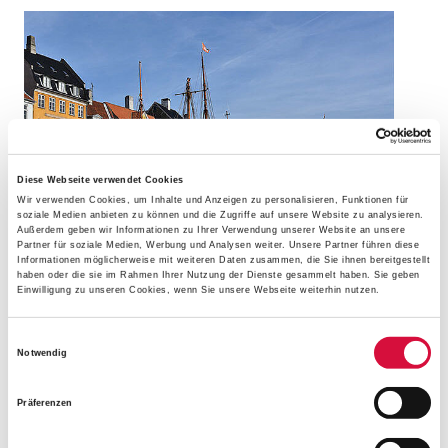
Diese Webseite verwendet Cookies
Wir verwenden Cookies, um Inhalte und Anzeigen zu personalisieren, Funktionen für
soziale Medien anbieten zu können und die Zugriffe auf unsere Website zu analysieren.
Außerdem geben wir Informationen zu Ihrer Verwendung unserer Website an unsere
Partner für soziale Medien, Werbung und Analysen weiter. Unsere Partner führen diese
Informationen möglicherweise mit weiteren Daten zusammen, die Sie ihnen bereitgestellt
haben oder die sie im Rahmen Ihrer Nutzung der Dienste gesammelt haben. Sie geben
Nordlichter des Glaubens können Teilnehmende in
Einwilligung zu unseren Cookies, wenn Sie unsere Webseite weiterhin nutzen.
Schweden und Dänemark entdecken. (Foto: Privat)
Einwilligungsauswahl
SCHWEDEN/DÄNEMARK
Notwendig
Nordlichter des Glaubens
Präferenzen
Zeitraum: 26.-31.05.2026