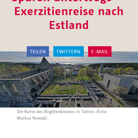
Exerzitienreise nach
Estland
TEILEN
TWITTERN
E-MAIL
Die Ruine des Birgittenklosters in Tallinn. (Foto:
Markus Nowak)