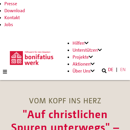
Presse
Download
Kontakt
Jobs
Hilfen
Unterstützen
Projekte
Aktionen
DE
EN
Über Uns
VOM KOPF INS HERZ
"Auf christlichen
Spuren unterwegs" –