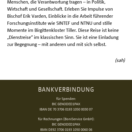
Menschen, die Verantwortung tragen – in Politik,
Wirtschaft und Gesellschaft. Erleben Sie Impulse von
Bischof Erik Varden, Einblicke in die Arbeit führender
Forschungsinstitute wie SINTEF und NTNU und stille
Momente im Birgittenkloster Tiller. Diese Reise ist keine
„Dienstreise“ im klassischen Sinn. Sie ist eine Einladung
zur Begegnung – mit anderen und mit sich selbst.
(sah)
BANKVERBINDUNG
für Spenden:
BIC GENODED1PAX
IBAN DE 70 3706 0193 1050 0030 07
für Rechnungen (BoniService GmbH):
BIC GENODED1PAX
IBAN DE92 3706 0193 1050 0060 06