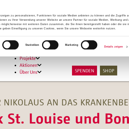
zeigen zu personalisieren, Funktionen für soziale Medien anbieten zu können und die Zugriffe 
ionen zu Ihrer Verwendung unserer Website an unsere Partner für soziale Medien, Werbung und 
n möglicherweise mit weiteren Daten zusammen, die Sie ihnen bereitgestellt haben oder die sie 
 geben Einwilligung zu unseren Cookies, wenn Sie unsere Webseite weiterhin nutzen.
Hilfen
Statistiken
Marketing
Details zeigen
Unterstützen
Projekte
Aktionen
SPENDEN
SHOP
Über Uns
 NIKOLAUS AN DAS KRANKENB
k St. Louise und Bo