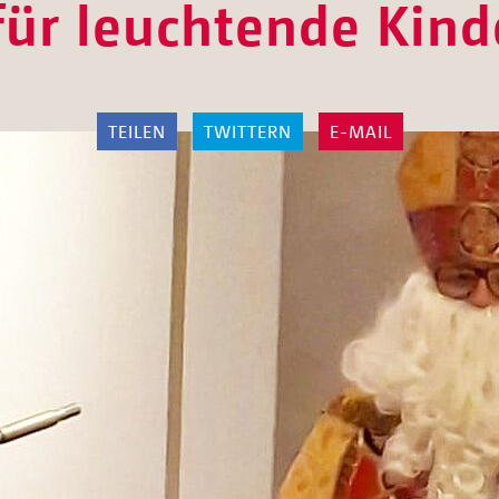
für leuchtende Kin
TEILEN
TWITTERN
E-MAIL