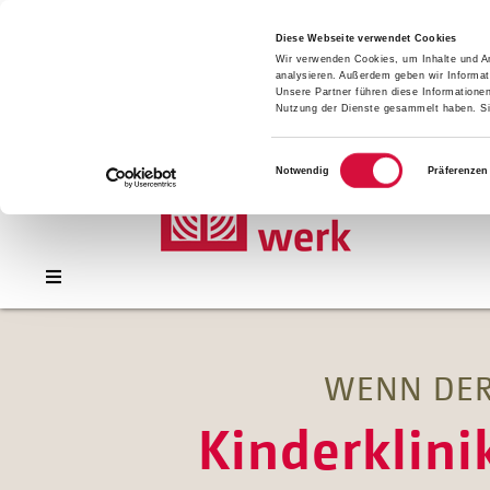
Presse
Download
Diese Webseite verwendet Cookies
Wir verwenden Cookies, um Inhalte und An
Kontakt
analysieren. Außerdem geben wir Informat
Jobs
Unsere Partner führen diese Informatione
Nutzung der Dienste gesammelt haben. Sie
Einwilligungsauswahl
Notwendig
Präferenzen
WENN DER
Kinderklini