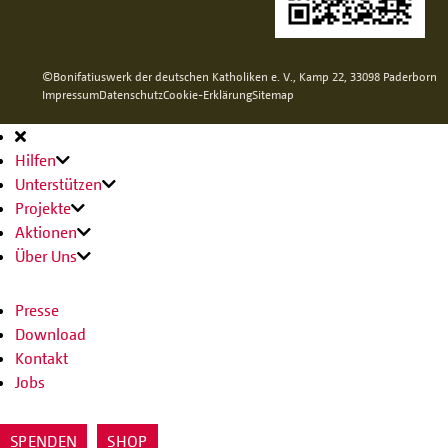
©Bonifatiuswerk der deutschen Katholiken e. V., Kamp 22, 33098 Paderborn
Impressum
Datenschutz
Cookie-Erklärung
Sitemap
Hauptnavigation
Hilfen
Unterstützen
Projekte
Aktionen
Über Uns
Presse
Download
Kontakt
Jobs
SPENDEN
SHOP