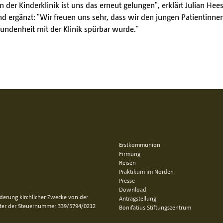
 der Kinderklinik ist uns das erneut gelungen", erklärt Julian Hee
d ergänzt: "Wir freuen uns sehr, dass wir den jungen Patientinne
undenheit mit der Klinik spürbar wurde."
Erstkommunion
Firmung
Reisen
Praktikum im Norden
Presse
Download
rderung kirchlicher Zwecke von der
Antragstellung
nter der Steuernummer 339/5794/0212
Bonifatius Stiftungszentrum