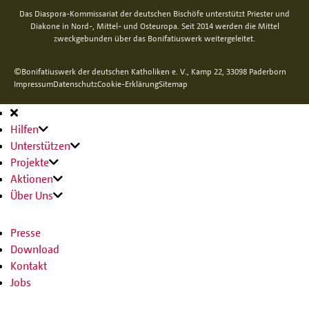
Das Diaspora-Kommissariat der deutschen Bischöfe unterstützt Priester und
Diakone in Nord-, Mittel- und Osteuropa. Seit 2014 werden die Mittel
zweckgebunden über das Bonifatiuswerk weitergeleitet.
©Bonifatiuswerk der deutschen Katholiken e. V., Kamp 22, 33098 Paderborn
Impressum
Datenschutz
Cookie-Erklärung
Sitemap
Hauptnavigation
Hilfen
Unterstützen
Projekte
Aktionen
Über Uns
Presse
Download
Kontakt
Jobs