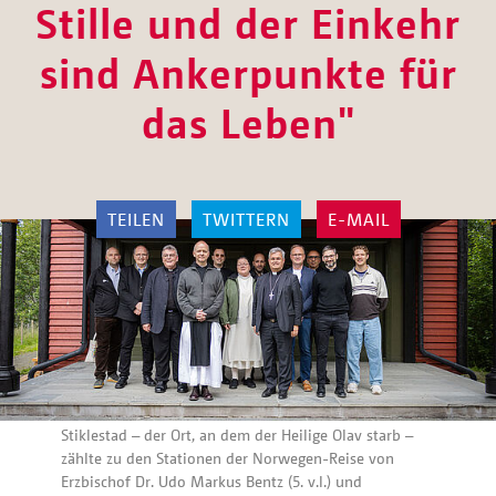
Stille und der Einkehr
sind Ankerpunkte für
das Leben"
TEILEN
TWITTERN
E-MAIL
Stiklestad – der Ort, an dem der Heilige Olav starb –
zählte zu den Stationen der Norwegen-Reise von
Erzbischof Dr. Udo Markus Bentz (5. v.l.) und