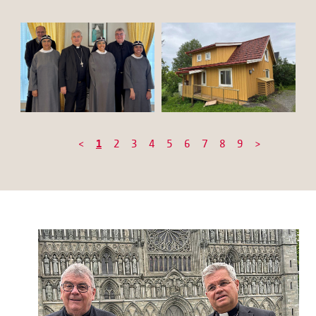
<
1
2
3
4
5
6
7
8
9
>