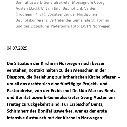
Bonifatiuswerk-Generalsekretär Monsignore Georg
Austen (3.v.l.). Mit im Bild: Bischof Erik Varden
(Trodheim, 4. v.l.), Vorsitzender der Nordischen
Bischofskonferenz, Vertreter der Gemeinde St. Torfinn
und des Erzbistums Paderborn. Foto: EWTN Norwegen
04.07.2025
Die Situation der Kirche in Norwegen noch besser
verstehen, Kontakt halten zu den Menschen in der
Diaspora, die Beziehung zur lutherischen Kirche pflegen –
um all das drehte sich eine fünftägige Projekt- und
Pastoralreise, von der Erzbischof Dr. Udo Markus Bentz
und Bonifatiuswerk-Generalsekretär Georg Austen am
Freitag zurückgekehrt sind. Für Erzbischof Bentz,
Schirmherr des Bonifatiuswerkes, war es der erste
intensive Austausch mit der Kirche in Norwegen.