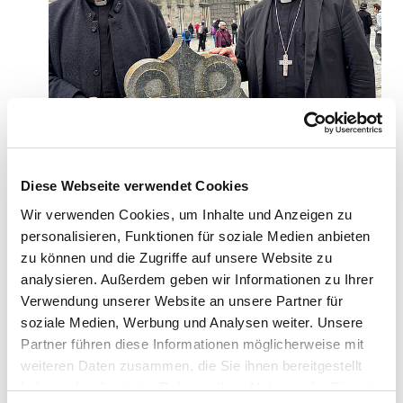
Diese Webseite verwendet Cookies
Wir verwenden Cookies, um Inhalte und Anzeigen zu
personalisieren, Funktionen für soziale Medien anbieten
Bonifatiuswerk-Generalsekretär Monsignore Georg Austen
zu können und die Zugriffe auf unsere Website zu
(li.) und Erzbischof Dr. Udo Markus Bentz vor einem
analysieren. Außerdem geben wir Informationen zu Ihrer
Pilgerstein am St. Olaf Pilgerweg. Foto: Matthias Micheel
Verwendung unserer Website an unsere Partner für
soziale Medien, Werbung und Analysen weiter. Unsere
Partner führen diese Informationen möglicherweise mit
Monsignore Austen: "Das Beeindruckende ist hier, dass
weiteren Daten zusammen, die Sie ihnen bereitgestellt
Christen unterschiedlicher Nationen durch die Kirche eine
haben oder die sie im Rahmen Ihrer Nutzung der Dienste
Beheimatung erfahren. Aber es ist wichtig, eine