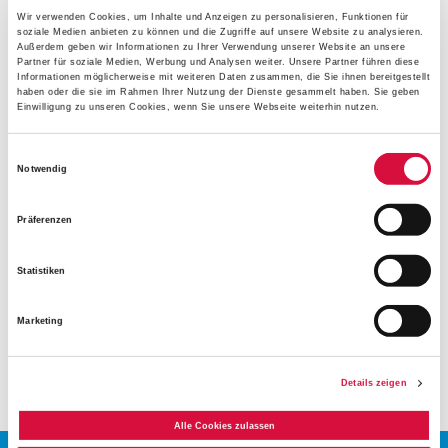
Wir verwenden Cookies, um Inhalte und Anzeigen zu personalisieren, Funktionen für
Schlüsselanhänger und Kirchenmodellbauten, gebastelt
soziale Medien anbieten zu können und die Zugriffe auf unsere Website zu analysieren.
und gestaltet. Gleichzeitig ist die Freizeit mit viel Spiel und
Außerdem geben wir Informationen zu Ihrer Verwendung unserer Website an unsere
Partner für soziale Medien, Werbung und Analysen weiter. Unsere Partner führen diese
Spaß nicht zu kurz gekommen, neben einem
Informationen möglicherweise mit weiteren Daten zusammen, die Sie ihnen bereitgestellt
Volleyballturnier, gab es ausreichend Zeit zum freien
haben oder die sie im Rahmen Ihrer Nutzung der Dienste gesammelt haben. Sie geben
Einwilligung zu unseren Cookies, wenn Sie unsere Webseite weiterhin nutzen.
Toben, Balancieren und Rennen. Dabei wurden alle stets
gestärkt mit leckerem Essen aus der RKW-Küche, in der
Einwilligungsauswahl
jeden Tag frisch gekocht wurde. Am Sonntag endet dann
Notwendig
eine erlebnisreiche und bunte RKW nach dem
Abschlussgottesdienst.
Präferenzen
Das Fazit einer Teamerin, die das erste Jahr nicht als Kind,
Statistiken
sondern Betreuerin dabei ist lautet: "Die RKW ist als
Helferin ganz anders als man es sich als Kind vorstellt. Es
Marketing
gibt immer was zu tun. Dabei fehlt im Team aber nie das
Lachen und der Spaß. Es war eine tolle Woche!"
Details zeigen
Alle Cookies zulassen