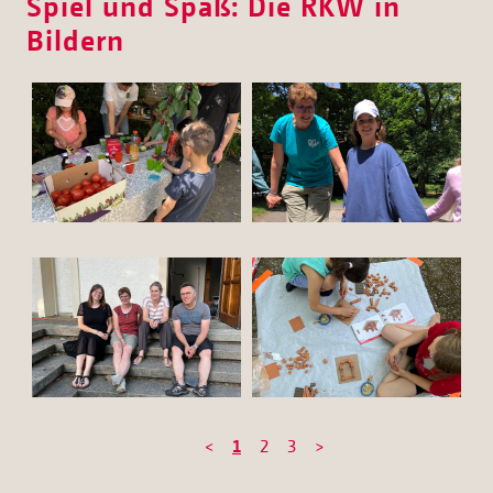
Spiel und Spaß: Die RKW in
Bildern
<
1
2
3
>