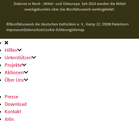
Diakone in Nord-, Mittel- und Osteuropa. Seit 2014 werden die Mittel
zweckgebunden über das Bonifatiuswerk weitergeleitet.
©Bonifatiuswerk der deutschen Katholiken e. V., Kamp 22, 33098 Paderborn
Impressum
Datenschutz
Cookie-Erklärung
Sitemap
Hauptnavigation
Hilfen
Unterstützen
Projekte
Aktionen
Über Uns
Presse
Download
Kontakt
Jobs
SPENDEN
SHOP