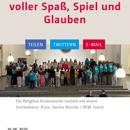
voller Spaß, Spiel und
Glauben
TEILEN
TWITTERN
E-MAIL
Die Religiöse Kinderwoche startete mit einem
Gottesdienst. (Foto: Sandra Nitsche / RKW-Team)
26.06.2025