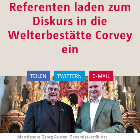
Referenten laden zum
Diskurs in die
Welterbestätte Corvey
ein
TEILEN
TWITTERN
E-MAIL
Monsignore Georg Austen, Generalsekretär des