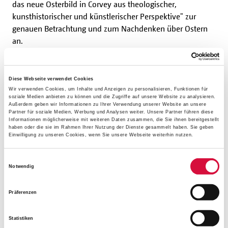
das neue Osterbild in Corvey aus theologischer,
kunsthistorischer und künstlerischer Perspektive" zur
genauen Betrachtung und zum Nachdenken über Ostern
an.
Den Themenabend am 20. Mai gestalten vier Referenten:
Generalvikar Dr. Michael Bredeck, Erzbistum Paderborn,
Diese Webseite verwendet Cookies
Wir verwenden Cookies, um Inhalte und Anzeigen zu personalisieren, Funktionen für
aus theologischer Sicht, Monsignore Georg Austen,
soziale Medien anbieten zu können und die Zugriffe auf unsere Website zu analysieren.
Generalsekretär des Bonifatiuswerks, mit Blick auf die
Außerdem geben wir Informationen zu Ihrer Verwendung unserer Website an unsere
Partner für soziale Medien, Werbung und Analysen weiter. Unsere Partner führen diese
Vorgeschichte des Bildes, Professor Dr. Christoph
Informationen möglicherweise mit weiteren Daten zusammen, die Sie ihnen bereitgestellt
Stiegemann aus kunsthistorischer Perspektive und der
haben oder die sie im Rahmen Ihrer Nutzung der Dienste gesammelt haben. Sie geben
Einwilligung zu unseren Cookies, wenn Sie unsere Webseite weiterhin nutzen.
Schöpfer des Bildes, Thomas Jessen, aus dem Blickwinkel
des Künstlers.
Einwilligungsauswahl
Notwendig
"Wir möchten auch einen Akzent für zeitgenössische
Kunst und Theologie in einem klassischen Rahmen setzen
Präferenzen
und nachhaltige Diskursräume öffnen", bringt
Pfarrdechant Dr. Hans-Bernd Krismanek die Intention der
Statistiken