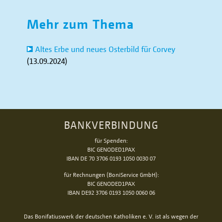
Mehr zum Thema
Altes Erbe und neues Osterbild für Corvey
(13.09.2024)
BANKVERBINDUNG
für Spenden:
BIC GENODED1PAX
IBAN DE 70 3706 0193 1050 0030 07
für Rechnungen (BoniService GmbH):
BIC GENODED1PAX
IBAN DE92 3706 0193 1050 0060 06
Das Bonifatiuswerk der deutschen Katholiken e. V. ist als wegen der