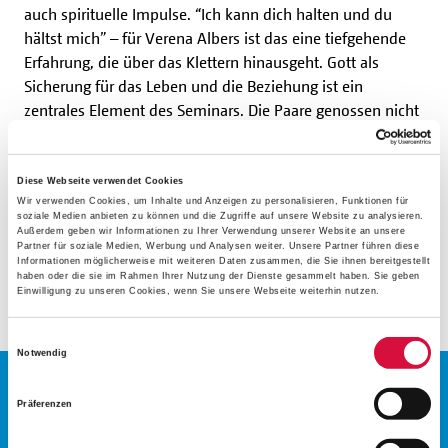
auch spirituelle Impulse. “Ich kann dich halten und du
hältst mich” – für Verena Albers ist das eine tiefgehende
Erfahrung, die über das Klettern hinausgeht. Gott als
Sicherung für das Leben und die Beziehung ist ein
zentrales Element des Seminars. Die Paare genossen nicht
nur das Klettern, sondern auch die Natur der Dörenther
Klippen. Kleine Pausen mit Impulsen und Alltagstipps
luden dazu ein, sich selbst und den Partner neu zu
Diese Webseite verwendet Cookies
Wir verwenden Cookies, um Inhalte und Anzeigen zu personalisieren, Funktionen für
entdecken. Ein Tag voller Bewegung, Begegnung und
soziale Medien anbieten zu können und die Zugriffe auf unsere Website zu analysieren.
neuer Perspektiven.
Außerdem geben wir Informationen zu Ihrer Verwendung unserer Website an unsere
Partner für soziale Medien, Werbung und Analysen weiter. Unsere Partner führen diese
Informationen möglicherweise mit weiteren Daten zusammen, die Sie ihnen bereitgestellt
haben oder die sie im Rahmen Ihrer Nutzung der Dienste gesammelt haben. Sie geben
(dün)
Einwilligung zu unseren Cookies, wenn Sie unsere Webseite weiterhin nutzen.
Einwilligungsauswahl
Notwendig
Präferenzen