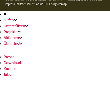
Impressum
Datenschutz
Cookie-Erklärung
Sitemap
Hauptnavigation
Hilfen
Unterstützen
Projekte
Aktionen
Über Uns
Presse
Download
Kontakt
Jobs
SPENDEN
SHOP
Facebook
Instagram
Youtube