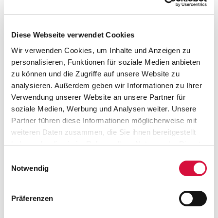
Auf Knopfdruck wird es in der Installation "Gutes von
Diese Webseite verwendet Cookies
oben" hell. Foto: Nicole Cronauge | Bistum Essen
Wir verwenden Cookies, um Inhalte und Anzeigen zu
personalisieren, Funktionen für soziale Medien anbieten
zu können und die Zugriffe auf unsere Website zu
Entstanden ist „Gutes von oben” in einem
analysieren. Außerdem geben wir Informationen zu Ihrer
Innovationsprojekt des Bistums Essen. Gemeinsam
Verwendung unserer Website an unsere Partner für
entwickelt von Thomas Bartz (Gemeindereferent und
soziale Medien, Werbung und Analysen weiter. Unsere
Pfarrbeauftragter in St. Laurentius, Plettenberg), Christiane
Partner führen diese Informationen möglicherweise mit
Hartung (Gemeindereferentin in St. Cyriakus, Bottrop),
weiteren Daten zusammen, die Sie ihnen bereitgestellt
Birgit Kopal (Gemeindereferentin in St. Laurentius, Essen),
haben oder die sie im Rahmen Ihrer Nutzung der Dienste
Elvira Neumann (Gemeindereferentin und Pfarrbeauftragte
gesammelt haben. Sie geben Einwilligung zu unseren
Einwilligungsauswahl
in Hll. Cosmas und Damian, Essen) und Bernd Wolharn
Cookies, wenn Sie unsere Webseite weiterhin nutzen.
Notwendig
(Pastor und Cityseelsorger am Essener Dom) hat der
Lichtkünstler Manfred „Ollie” Olma die Idee der fünf
Präferenzen
Seelsorgenden umgesetzt. Möglich wurde die Installation
neben dem Engagement des Bistums und seiner