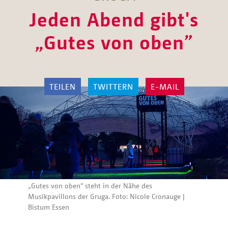
Jeden Abend gibt's
„Gutes von oben”
TEILEN
TWITTERN
E-MAIL
„Gutes von oben” steht in der Nähe des
Musikpavillons der Gruga. Foto: Nicole Cronauge |
Bistum Essen