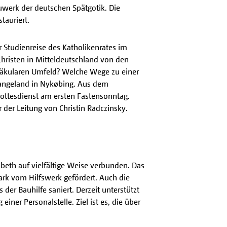
auwerk der deutschen Spätgotik. Die
tauriert.
er Studienreise des Katholikenrates im
hristen in Mitteldeutschland von den
m säkularen Umfeld? Welche Wege zu einer
tangeland in Nykøbing. Aus dem
ttesdienst am ersten Fastensonntag.
 der Leitung von Christin Radczinsky.
sabeth auf vielfältige Weise verbunden. Das
ark vom Hilfswerk gefördert. Auch die
der Bauhilfe saniert. Derzeit unterstützt
ner Personalstelle. Ziel ist es, die über