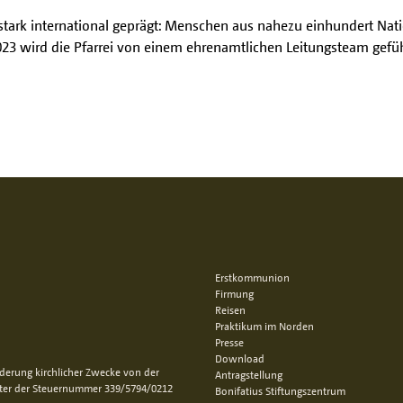
ist stark international geprägt: Menschen aus nahezu einhundert N
2023 wird die Pfarrei von einem ehrenamtlichen Leitungsteam gefü
Erstkommunion
Firmung
Reisen
Praktikum im Norden
Presse
Download
rderung kirchlicher Zwecke von der
Antragstellung
nter der Steuernummer 339/5794/0212
Bonifatius Stiftungszentrum