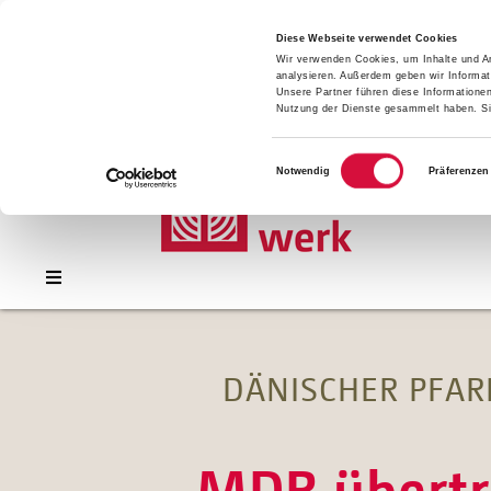
Presse
Download
Diese Webseite verwendet Cookies
Wir verwenden Cookies, um Inhalte und An
Kontakt
analysieren. Außerdem geben wir Informat
Jobs
Unsere Partner führen diese Informatione
Nutzung der Dienste gesammelt haben. Sie
Einwilligungsauswahl
Notwendig
Präferenzen
DÄNISCHER PFAR
MDR übertr