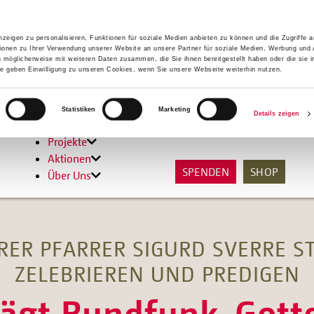
zeigen zu personalisieren, Funktionen für soziale Medien anbieten zu können und die Zugriffe 
ionen zu Ihrer Verwendung unserer Website an unsere Partner für soziale Medien, Werbung und 
n möglicherweise mit weiteren Daten zusammen, die Sie ihnen bereitgestellt haben oder die sie 
 geben Einwilligung zu unseren Cookies, wenn Sie unsere Webseite weiterhin nutzen.
Hilfen
Statistiken
Marketing
Details zeigen
Unterstützen
Projekte
Aktionen
SPENDEN
SHOP
Über Uns
RER PFARRER SIGURD SVERRE 
ZELEBRIEREN UND PREDIGEN
ägt Rundfunk-Gotte