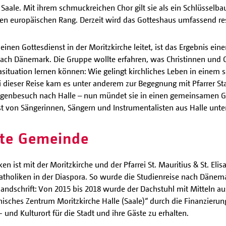
r Saale. Mit ihrem schmuckreichen Chor gilt sie als ein Schlüsselb
en europäischen Rang. Derzeit wird das Gotteshaus umfassend res
einen Gottesdienst in der Moritzkirche leitet, ist das Ergebnis ein
ch Dänemark. Die Gruppe wollte erfahren, was Christinnen und C
asituation lernen können: Wie gelingt kirchliches Leben in eine
i dieser Reise kam es unter anderem zur Begegnung mit Pfarrer S
genbesuch nach Halle – nun mündet sie in einen gemeinsamen Go
st von Sängerinnen, Sängern und Instrumentalisten aus Halle unter
gte Gemeinde
n ist mit der Moritzkirche und der Pfarrei St. Mauritius & St. Eli
Katholiken in der Diaspora. So wurde die Studienreise nach Dänem
andschrift: Von 2015 bis 2018 wurde der Dachstuhl mit Mitteln aus 
hes Zentrum Moritzkirche Halle (Saale)“ durch die Finanzierung ei
- und Kulturort für die Stadt und ihre Gäste zu erhalten.