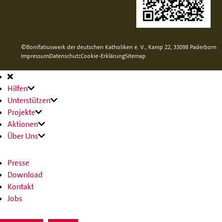
©Bonifatiuswerk der deutschen Katholiken e. V., Kamp 22, 33098 Paderborn
Impressum
Datenschutz
Cookie-Erklärung
Sitemap
Hauptnavigation
Hilfen
Unterstützen
Projekte
Aktionen
Über Uns
Presse
Download
Kontakt
Jobs