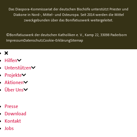
Das Diaspora-Kommissariat der deutschen Bischöfe unterstützt Priester und
Diakone in Nord-, Mittel- und Osteuropa. Seit 2014 werden die Mittel
zweckgebunden über das Bonifatiuswerk weitergeleitet.
©Bonifatiuswerk der deutschen Katholiken e. V., Kamp 22, 33098 Paderborn
Impressum
Datenschutz
Cookie-Erklärung
Sitemap
Hauptnavigation
Hilfen
Unterstützen
Projekte
Aktionen
Über Uns
Presse
Download
Kontakt
Jobs