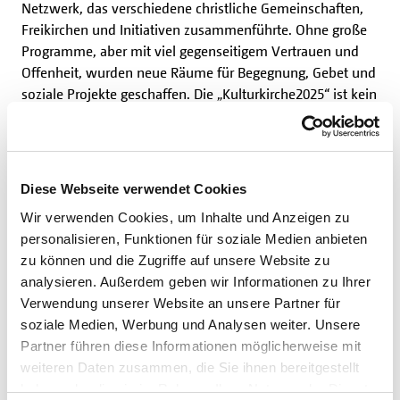
Netzwerk, das verschiedene christliche Gemeinschaften,
Freikirchen und Initiativen zusammenführte. Ohne große
Programme, aber mit viel gegenseitigem Vertrauen und
Offenheit, wurden neue Räume für Begegnung, Gebet und
soziale Projekte geschaffen. Die „Kulturkirche2025“ ist kein
Gebäude, sondern eine Haltung: Kirche als Herzraum, in
dem Menschen sich begegnen, Fragen stellen und
gemeinsam nach Sinn suchen – unabhängig von
Konfession oder religiöser Sozialisation.
Diese Webseite verwendet Cookies
Wir verwenden Cookies, um Inhalte und Anzeigen zu
Ein weiteres zukunftsweisendes Beispiel ist laut Dr. Lynn
personalisieren, Funktionen für soziale Medien anbieten
die bewusste Verlagerung liturgischer und spiritueller
zu können und die Zugriffe auf unsere Website zu
Angebote in den öffentlichen Raum. So wurden etwa
analysieren. Außerdem geben wir Informationen zu Ihrer
Segensfeiern, Kunstinterventionen und
Verwendung unserer Website an unsere Partner für
Tischgemeinschaften auf Marktplätzen, in leerstehenden
soziale Medien, Werbung und Analysen weiter. Unsere
Läden oder an ungewöhnlichen Orten gefeiert. Diese „Orte
Partner führen diese Informationen möglicherweise mit
ohne Schwelle“ ermöglichen es, dass Menschen – auch
weiteren Daten zusammen, die Sie ihnen bereitgestellt
ohne kirchliche Vorerfahrung – spirituelle Erfahrungen
haben oder die sie im Rahmen Ihrer Nutzung der Dienste
machen und Gemeinschaft erleben können. Kirche wird so