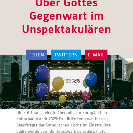
Über Gottes
Gegenwart im
Unspektakulären
TEILEN
TWITTERN
E-MAIL
Die Eröffnungsfeier in Chemnitz zur Europäischen
Kulturhauptstadt 2025: Dr. Ulrike Lynn war hier als
Beauftragte der Katholischen Kirche im Einsatz. Ihre
Stelle wurde vom Bonfatiuswerk gefördert. (Foto: