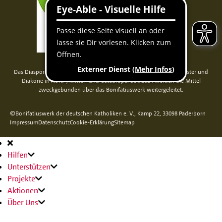
Das Diaspora-Kommissariat der deutschen Bischöfe unterstützt Priester und
Diakone in Nord-, Mittel- und Osteuropa. Seit 2014 werden die Mittel
zweckgebunden über das Bonifatiuswerk weitergeleitet.
©Bonifatiuswerk der deutschen Katholiken e. V., Kamp 22, 33098 Paderborn
Impressum
Datenschutz
Cookie-Erklärung
Sitemap
Hauptnavigation
Hilfen
Unterstützen
Projekte
Aktionen
Über Uns