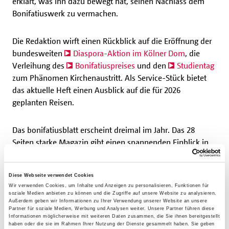
erklärt, was ihn dazu bewegt hat, seinen Nachlass dem
Bonifatiuswerk zu vermachen.
Die Redaktion wirft einen Rückblick auf die Eröffnung der
bundesweiten
Diaspora-Aktion im Kölner Dom
, die
Verleihung des
Bonifatiuspreises
und den
Studientag
zum Phänomen Kirchenaustritt. Als Service-Stück bietet
das aktuelle Heft einen Ausblick auf die für 2026
geplanten Reisen.
Das bonifatiusblatt erscheint dreimal im Jahr. Das 28
Seiten starke Magazin gibt einen spannenden Einblick in
die Arbeit des Bonifatiuswerkes als international tätiges
Hilfswerk und bildet mit hochwertigen Reportagen und
Diese Webseite verwendet Cookies
Interviews die Vielfalt einer lebendigen Weltkirche ab.
Wir verwenden Cookies, um Inhalte und Anzeigen zu personalisieren, Funktionen für
soziale Medien anbieten zu können und die Zugriffe auf unsere Website zu analysieren.
Außerdem geben wir Informationen zu Ihrer Verwendung unserer Website an unsere
Das bonifatiusblatt gibt es im kostenfreien Abo und kann
Partner für soziale Medien, Werbung und Analysen weiter. Unsere Partner führen diese
Informationen möglicherweise mit weiteren Daten zusammen, die Sie ihnen bereitgestellt
in unserem
Onlineshop
bestellt werden. Halten Sie sich
haben oder die sie im Rahmen Ihrer Nutzung der Dienste gesammelt haben. Sie geben