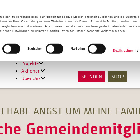
zeigen zu personalisieren, Funktionen für soziale Medien anbieten zu können und die Zugriffe 
ionen zu Ihrer Verwendung unserer Website an unsere Partner für soziale Medien, Werbung und 
n möglicherweise mit weiteren Daten zusammen, die Sie ihnen bereitgestellt haben oder die sie 
 geben Einwilligung zu unseren Cookies, wenn Sie unsere Webseite weiterhin nutzen.
Hilfen
Statistiken
Marketing
Details zeigen
Unterstützen
Projekte
Aktionen
SPENDEN
SHOP
Über Uns
CH HABE ANGST UM MEINE FAMIL
sche Gemeindemitgli