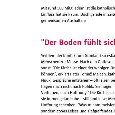
Mit rund 500 Mitgliedern ist die katholisc
Einfluss hat sie kaum. Doch gerade in Zei
gemeinsamen Aushaltens.
"Der Boden fühlt sic
Seitdem der Konflikt um Grönland so eska
Menschen zur Messe. Nach den Gottesdiens
sonst. "Die Kirche ist einer der wenigen Or
können", erklärt Pater Tomaž Majcen, kat
Nuuk. Gespräche entstehen – oft leiser, p
fragen mich nicht nach Politik. Sie fragen
Vertrauen, nach Hoffnung." Die Kirche, so 
sie immer getan habe – still und leise: M
Hoffnung schenken. "Was mir am meisten au
sondern etwas Leises und Tiefgreifendes