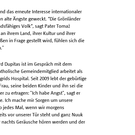
nd das erneute Interesse internationaler
 alte Ängste geweckt. “Die Grönländer
ndsfähiges Volk“, sagt Pater Tomaž
an ihrem Land, ihrer Kultur und ihrer
n in Frage gestellt wird, fühlen sich die
."
ard Dupitas ist im Gespräch mit dem
atholische Gemeindemitglied arbeitet als
rids Hospital. Seit 2009 lebt der gebürtige
Frau, seine beiden Kinder und ihn sei die
r zu ertragen: "Ich habe Angst", sagt er
ie. Ich mache mir Sorgen um unsere
 ob jedes Mal, wenn wir morgens
eits vor unserer Tür steht und ganz Nuuk
ir nachts Geräusche hören werden und der