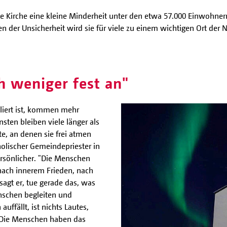
he Kirche eine kleine Minderheit unter den etwa 57.000 Einwohnern
ten der Unsicherheit wird sie für viele zu einem wichtigen Ort d
h weniger fest an"
liert ist, kommen mehr
ten bleiben viele länger als
te, an denen sie frei atmen
holischer Gemeindepriester in
ersönlicher. "Die Menschen
 nach innerem Frieden, nach
sagt er, tue gerade das, was
enschen begleiten und
ffällt, ist nichts Lautes,
. Die Menschen haben das