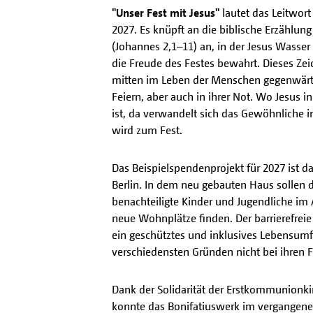
"Unser Fest mit Jesus"
lautet das Leitwort
2027. Es knüpft an die biblische Erzählun
(Johannes 2,1–11) an, in der Jesus Wasse
die Freude des Festes bewahrt. Dieses Zeic
mitten im Leben der Menschen gegenwärtig
Feiern, aber auch in ihrer Not. Wo Jesus i
ist, da verwandelt sich das Gewöhnliche i
wird zum Fest.
Das Beispielspendenprojekt für 2027 ist d
Berlin. In dem neu gebauten Haus sollen 
benachteiligte Kinder und Jugendliche im A
neue Wohnplätze finden. Der barrierefrei
ein geschütztes und inklusives Lebensumfe
verschiedensten Gründen nicht bei ihren 
Dank der Solidarität der Erstkommunionk
konnte das Bonifatiuswerk im vergangene