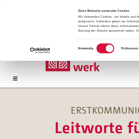
Presse
Download
Diese Webseite verwendet Cookies
Wir verwenden Cookies, um Inhalte und An
Kontakt
analysieren. Außerdem geben wir Informat
Jobs
Unsere Partner führen diese Informatione
Nutzung der Dienste gesammelt haben. Sie
Einwilligungsauswahl
Notwendig
Präferenzen
ERSTKOMMUNIO
Leitworte 