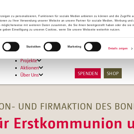
zeigen zu personalisieren, Funktionen für soziale Medien anbieten zu können und die Zugriffe 
ionen zu Ihrer Verwendung unserer Website an unsere Partner für soziale Medien, Werbung und 
n möglicherweise mit weiteren Daten zusammen, die Sie ihnen bereitgestellt haben oder die sie 
 geben Einwilligung zu unseren Cookies, wenn Sie unsere Webseite weiterhin nutzen.
Hilfen
Statistiken
Marketing
Details zeigen
Unterstützen
Projekte
Aktionen
SPENDEN
SHOP
Über Uns
N- UND FIRMAKTION DES BON
für Erstkommunion 