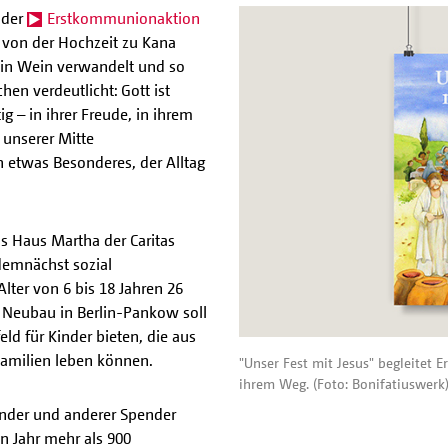
 der
Erstkommunionaktion
g von der Hochzeit zu Kana
r in Wein verwandelt und so
hen verdeutlicht: Gott ist
 – in ihrer Freude, in ihrem
n unserer Mitte
n etwas Besonderes, der Alltag
as Haus Martha der Caritas
demnächst sozial
lter von 6 bis 18 Jahren 26
e Neubau in Berlin-Pankow soll
ld für Kinder bieten, die aus
Familien leben können.
"Unser Fest mit Jesus" begleitet
ihrem Weg. (Foto: Bonifatiuswerk
inder und anderer Spender
n Jahr mehr als 900