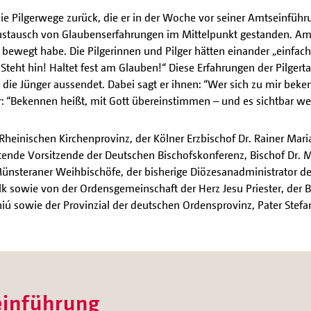
 die Pilgerwege zurück, die er in der Woche vor seiner Amtseinfü
stausch von Glaubenserfahrungen im Mittelpunkt gestanden. Am E
f bewegt habe. Die Pilgerinnen und Pilger hätten einander „einfac
! Steht hin! Haltet fest am Glauben!“ Diese Erfahrungen der Pilge
 die Jünger aussendet. Dabei sagt er ihnen: “Wer sich zu mir beke
 “Bekennen heißt, mit Gott übereinstimmen – und es sichtbar we
heinischen Kirchenprovinz, der Kölner Erzbischof Dr. Rainer Mari
ende Vorsitzende der Deutschen Bischofskonferenz, Bischof Dr. Mi
 Münsteraner Weihbischöfe, der bisherige Diözesanadministrator d
k sowie von der Ordensgemeinschaft der Herz Jesu Priester, der 
niú sowie der Provinzial der deutschen Ordensprovinz, Pater Stefa
einführung