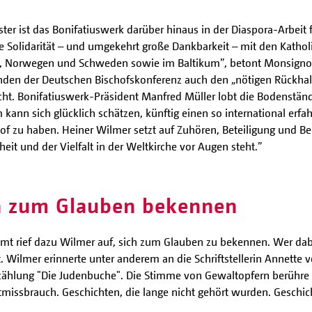
r ist das Bonifatiuswerk darüber hinaus in der Diaspora-Arbeit 
Solidarität – und umgekehrt große Dankbarkeit – mit den Katholi
d, Norwegen und Schweden sowie im Baltikum”, betont Monsignor
en der Deutschen Bischofskonferenz auch den „nötigen Rückhalt v
cht.
Bonifatiuswerk-Präsident Manfred Müller lobt die Bodenständi
 kann sich glücklich schätzen, künftig einen so international erf
 zu haben. Heiner Wilmer setzt auf Zuhören, Beteiligung und Beha
it und der Vielfalt in der Weltkirche vor Augen steht.”
ch zum Glauben bekennen
 Amt rief dazu Wilmer auf, sich zum Glauben zu bekennen. Wer da
 Wilmer erinnerte unter anderem an die Schriftstellerin Annette 
hlung "Die Judenbuche". Die Stimme von Gewaltopfern berühre au
ssbrauch. Geschichten, die lange nicht gehört wurden. Geschicht