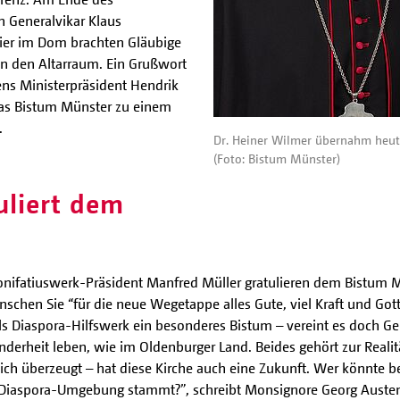
n Generalvikar Klaus
ier im Dom brachten Gläubige
in den Altarraum. Ein Grußwort
ns Ministerpräsident Hendrik
as Bistum Münster zu einem
.
Dr. Heiner Wilmer übernahm heute
(Foto: Bistum Münster)
uliert dem
onifatiuswerk-Präsident Manfred Müller gratulieren dem Bistum 
schen Sie “für die neue Wegetappe alles Gute, viel Kraft und Got
als Diaspora-Hilfswerk ein besonderes Bistum – vereint es doch Geb
nderheit leben, wie im Oldenburger Land. Beides gehört zur Realit
ch überzeugt – hat diese Kirche auch eine Zukunft. Wer könnte bess
er Diaspora-Umgebung stammt?”, schreibt Monsignore Georg Auste