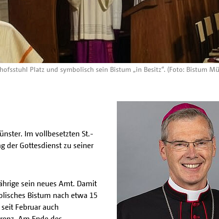
ofsstuhl Platz und symbolisch sein Bistum „in Besitz“. (Foto: Bistum Mü
nster. Im vollbesetzten St.-
der Gottesdienst zu seiner
hrige sein neues Amt. Damit
holisches Bistum nach etwa 15
 seit Februar auch
erenz. Am Ende des