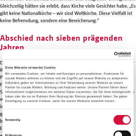
Gleichzeitig hätten sie erlebt, dass Kirche viele Gesichter habe. „Es
gibt keine Nationalkirche – wir sind Weltkirche. Diese Vielfalt ist
keine Befremdung, sondern eine Bereicherung.“
Abschied nach sieben prägenden
Jahren
Das Rückkehrerseminar war zugleich ein besonderer Moment für
Diese Webseite verwendet Cookies
Ricarda Clasen. Seit Mai 2019 begleitete sie als
Wir verwenden Cookies, um Inhalte und Anzeigen zu personalisieren, Funktionen für
Projektkoordinatorin am Newman-Institut in Uppsala die
soziale Medien anbieten zu können und die Zugriffe auf unsere Website zu analysieren.
Außerdem geben wir Informationen zu Ihrer Verwendung unserer Website an unsere
Freiwilligen des "Praktikums im Norden". Nun wurde sie beim
Partner für soziale Medien, Werbung und Analysen weiter. Unsere Partner führen diese
Seminar offiziell verabschiedet. Künftig wird sie in Uppsala einen
Informationen möglicherweise mit weiteren Daten zusammen, die Sie ihnen bereitgestellt
haben oder die sie im Rahmen Ihrer Nutzung der Dienste gesammelt haben. Sie geben
weiteren Masterstudiengang aufnehmen. „Es war eine super
Einwilligung zu unseren Cookies, wenn Sie unsere Webseite weiterhin nutzen.
intensive und schöne Zeit.“ Besonders bereichernd sei für sie
gewesen, junge Menschen in ihrer persönlichen Entwicklung
Einwilligungsauswahl
begleiten zu dürfen. Viele Freiwillige hätten nach den
Notwendig
Einschränkungen der Corona-Pandemie mit dem Praktikum
erstmals wieder ein großes Abenteuer erlebt. „Beim
Präferenzen