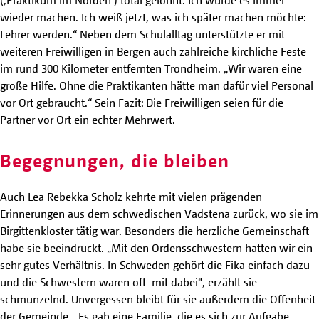
(‚Praktikum im Norden‘) total gelohnt. Ich würde es immer
wieder machen. Ich weiß jetzt, was ich später machen möchte:
Lehrer werden.“ Neben dem Schulalltag unterstützte er mit
weiteren Freiwilligen in Bergen auch zahlreiche kirchliche Feste
im rund 300 Kilometer entfernten Trondheim. „Wir waren eine
große Hilfe. Ohne die Praktikanten hätte man dafür viel Personal
vor Ort gebraucht.“ Sein Fazit: Die Freiwilligen seien für die
Partner vor Ort ein echter Mehrwert.
Begegnungen, die bleiben
Auch Lea Rebekka Scholz kehrte mit vielen prägenden
Erinnerungen aus dem schwedischen Vadstena zurück, wo sie im
Birgittenkloster tätig war. Besonders die herzliche Gemeinschaft
habe sie beeindruckt. „Mit den Ordensschwestern hatten wir ein
sehr gutes Verhältnis. In Schweden gehört die Fika einfach dazu –
und die Schwestern waren oft mit dabei“, erzählt sie
schmunzelnd. Unvergessen bleibt für sie außerdem die Offenheit
der Gemeinde. „Es gab eine Familie, die es sich zur Aufgabe