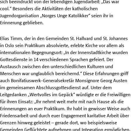
sich beeindruckt von der lebendigen Jugendarbeit: „Das war
cool.“ Besonders die Aktivitäten der katholischen
Jugendorganisation „Norges Unge Katolikker“ seien ihr in
Erinnerung geblieben.
Elias Timm, der in den Gemeinden St. Hallvard und St. Johannes
in Oslo sein Praktikum absolvierte, erlebte Kirche vor allem als
internationalen Begegnungsort: „In der Innenstadtkirche wurden
Gottesdienste in 14 verschiedenen Sprachen gefeiert. Der
Austausch zwischen den unterschiedlichen Kulturen und
Menschen war unglaublich bereichernd.“ Diese Erfahrungen griff
auch Bonifatiuswerk-Generalsekretär Monsignore Georg Austen
im gemeinsamen Abschlussgottesdienst auf. Unter dem
Leitgedanken „Wertvolles im Gepäck“ würdigte er die Freiwilligen
für ihren Einsatz: „Ihr nehmt weit mehr mit nach Hause als die
Erinnerungen an euer Praktikum. Ihr habt in gewisser Weise auch
Friedensarbeit und durch euer Engagement karitative Arbeit über
Grenzen hinweg geleistet – gerade dort, wo beispielsweise
Gemeinden Geflüchtete aufnehmen und Integration ermöglichen.