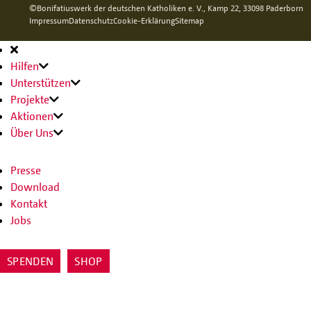
©Bonifatiuswerk der deutschen Katholiken e. V., Kamp 22, 33098 Paderborn
Impressum
Datenschutz
Cookie-Erklärung
Sitemap
Hauptnavigation
Hilfen
Unterstützen
Projekte
Aktionen
Über Uns
Presse
Download
Kontakt
Jobs
SPENDEN
SHOP