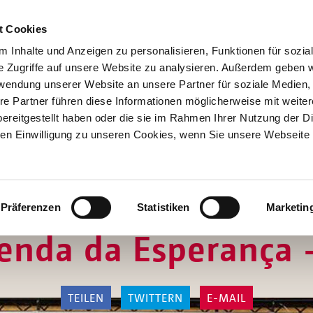
t Cookies
 Inhalte und Anzeigen zu personalisieren, Funktionen für sozia
e Zugriffe auf unsere Website zu analysieren. Außerdem geben w
rwendung unserer Website an unsere Partner für soziale Medien
re Partner führen diese Informationen möglicherweise mit weite
Hilfen
ereitgestellt haben oder die sie im Rahmen Ihrer Nutzung der D
Unterstützen
n Einwilligung zu unseren Cookies, wenn Sie unsere Webseite 
Projekte
Aktionen
SPENDEN
SHOP
Über Uns
"DU MACHST ALLES NEU"
Präferenzen
Statistiken
Marketin
zenda da Esperança 
TEILEN
TWITTERN
E-MAIL