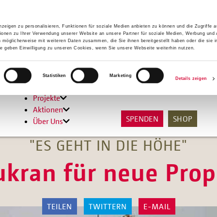
zeigen zu personalisieren, Funktionen für soziale Medien anbieten zu können und die Zugriffe 
ionen zu Ihrer Verwendung unserer Website an unsere Partner für soziale Medien, Werbung und 
n möglicherweise mit weiteren Daten zusammen, die Sie ihnen bereitgestellt haben oder die sie 
 geben Einwilligung zu unseren Cookies, wenn Sie unsere Webseite weiterhin nutzen.
Hilfen
Statistiken
Marketing
Details zeigen
Unterstützen
Projekte
Aktionen
SPENDEN
SHOP
Über Uns
"ES GEHT IN DIE HÖHE"
ukran für neue Prop
TEILEN
TWITTERN
E-MAIL