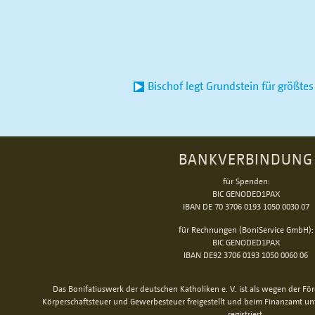
Bischof legt Grundstein für größte
BANKVERBINDUNG
für Spenden:
BIC GENODED1PAX
IBAN DE 70 3706 0193 1050 0030 07
für Rechnungen (BoniService GmbH):
BIC GENODED1PAX
IBAN DE92 3706 0193 1050 0060 06
Das Bonifatiuswerk der deutschen Katholiken e. V. ist als wegen der Fö
Körperschaftsteuer und Gewerbesteuer freigestellt und beim Finanzamt u
registriert.