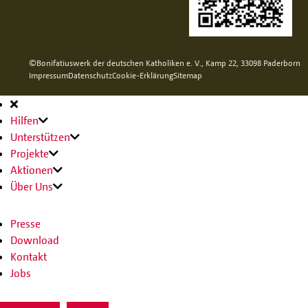
©Bonifatiuswerk der deutschen Katholiken e. V., Kamp 22, 33098 Paderborn
Impressum
Datenschutz
Cookie-Erklärung
Sitemap
Hauptnavigation
Hilfen
Unterstützen
Projekte
Aktionen
Über Uns
Presse
Download
Kontakt
Jobs