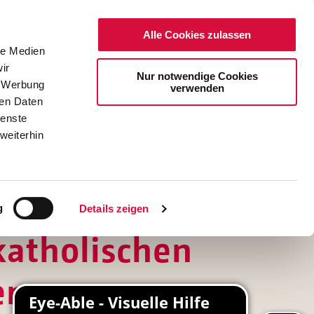
Alle Cookies zulassen
le Medien
ir
Nur notwendige Cookies
, Werbung
verwenden
ren Daten
ienste
weiterhin
DE
EN
g
Details zeigen
katholischen
en