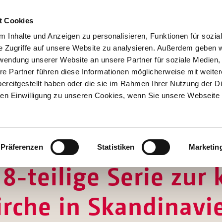
t Cookies
 Inhalte und Anzeigen zu personalisieren, Funktionen für sozia
e Zugriffe auf unsere Website zu analysieren. Außerdem geben w
rwendung unserer Website an unsere Partner für soziale Medien
re Partner führen diese Informationen möglicherweise mit weite
Hilfen
ereitgestellt haben oder die sie im Rahmen Ihrer Nutzung der D
Unterstützen
n Einwilligung zu unseren Cookies, wenn Sie unsere Webseite 
Projekte
Aktionen
SPENDEN
SHOP
Über Uns
"ZUFLUCHT UND HOFFNUNG"
Präferenzen
Statistiken
Marketin
8-teilige Serie zur 
irche in Skandinavi