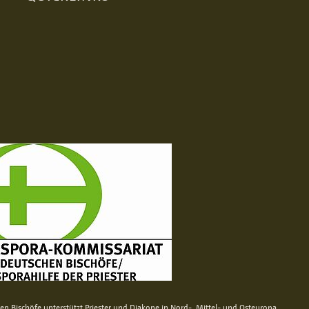
n Bischöfe unterstützt Priester und Diakone in Nord-, Mittel- und Osteuropa.