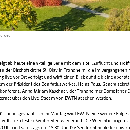
Kofoed
eigt ab heute eine 8-teilige Serie mit dem Titel „Zuflucht und Hof
bau der Bischofskirche St. Olav in Trondheim, die im vergangene
ive vor Ort verfolgt und wirft einen Blick auf die kleine aber s
der Präsident des Bonifatiuswerkes, Heinz Paus, Generalsekret
skonferenz, Anna Mirjam Kaschner, der Trondheimer Dompfarrer Eg
nternet über den Live-Stream von EWTN gesehen werden.
.30 Uhr ausgestrahlt. Jeden Montag wird EWTN eine weitere Folge 
entlich zu festen Sendezeiten wiederholt. Die Wiederholungen l
 Uhr und samstags um 19.30 Uhr. Die Sendezeiten bleiben bis zu