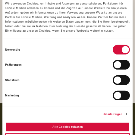
Wir verwenden Cookies, um Inhalte und Anzeigen zu personalisieren, Funktionen für
soziale Medien anbieten zu können und die Zugriffe auf unsere Website zu analysieren.
Außerdem geben wir Informationen zu Ihrer Verwendung unserer Website an unsere
Partner für soziale Medien, Werbung und Analysen weiter. Unsere Partner führen diese
Informationen möglicherweise mit weiteren Daten zusammen, die Sie ihnen bereitgestellt
haben oder die sie im Rahmen Ihrer Nutzung der Dienste gesammelt haben. Sie geben
Einwilligung zu unseren Cookies, wenn Sie unsere Webseite weiterhin nutzen.
Einwilligungsauswahl
Notwendig
Präferenzen
Statistiken
Nach dem Gottesdienst österliches Beisammensein im Pfarrheim
- auch mit mexikanischen Liedern. Foto: Mirjam Schliephak
Marketing
BANKVERBINDUNG
Details zeigen
für Spenden:
Alle Cookies zulassen
BIC GENODED1PAX
IBAN DE 70 3706 0193 1050 0030 07