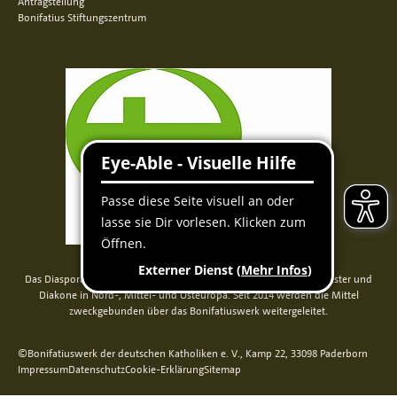
Antragstellung
Bonifatius Stiftungszentrum
Das Diaspora-Kommissariat der deutschen Bischöfe unterstützt Priester und
Diakone in Nord-, Mittel- und Osteuropa. Seit 2014 werden die Mittel
zweckgebunden über das Bonifatiuswerk weitergeleitet.
©Bonifatiuswerk der deutschen Katholiken e. V., Kamp 22, 33098 Paderborn
Impressum
Datenschutz
Cookie-Erklärung
Sitemap