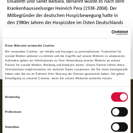
Elisabeth und Sankt Barbara. Benannt wurde es nach dem
Krankenhausseelsorger Heinrich Pera (1938-2004). Der
Mitbegründer der deutschen Hospizbewegung hatte in
den 1980er Jahren der Hospizidee im Osten Deutschlands
den Weg bereitet und das Haller Hospiz eingerichtet. Unter
seiner Leitung stand bis zu seinem plötzlichen Tode am 2.
März 2004 auch der ambulante Kinderhospizdienst am
Diese Webseite verwendet Cookies
Haller Hospiz.
Wir verwenden Cookies, um Inhalte und Anzeigen zu personalisieren, Funktionen für
soziale Medien anbieten zu können und die Zugriffe auf unsere Website zu analysieren.
Außerdem geben wir Informationen zu Ihrer Verwendung unserer Website an unsere
Partner für soziale Medien, Werbung und Analysen weiter. Unsere Partner führen diese
(kna/nd)
Informationen möglicherweise mit weiteren Daten zusammen, die Sie ihnen bereitgestellt
haben oder die sie im Rahmen Ihrer Nutzung der Dienste gesammelt haben. Sie geben
Einwilligung zu unseren Cookies, wenn Sie unsere Webseite weiterhin nutzen.
BANKVERBINDUNG
Einwilligungsauswahl
Notwendig
für Spenden:
BIC GENODED1PAX
IBAN DE 70 3706 0193 1050 0030 07
Präferenzen
für Rechnungen (BoniService GmbH):
BIC GENODED1PAX
Statistiken
IBAN DE92 3706 0193 1050 0060 06