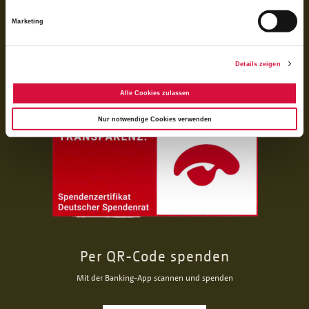
Marketing
Das Bonifatiuswerk der deutschen Katholiken e. V. ist als wegen der
Förderung kirchlicher Zwecke von der Körperschaftsteuer und Gewerbesteuer
freigestellt und beim Finanzamt unter der Steuernummer 339/5794/0212
registriert.
Details zeigen
Alle Cookies zulassen
Nur notwendige Cookies verwenden
Per QR-Code spenden
Mit der Banking-App scannen und spenden