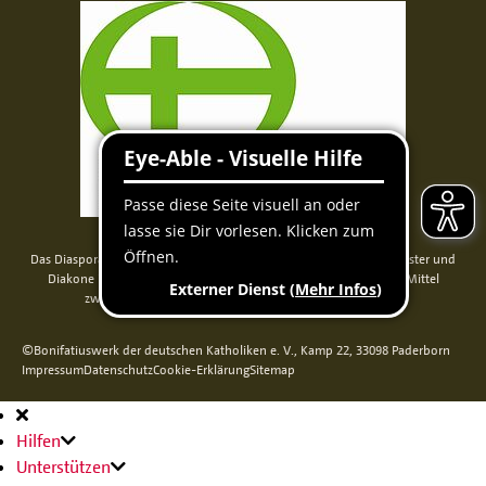
Das Diaspora-Kommissariat der deutschen Bischöfe unterstützt Priester und
Diakone in Nord-, Mittel- und Osteuropa. Seit 2014 werden die Mittel
zweckgebunden über das Bonifatiuswerk weitergeleitet.
©Bonifatiuswerk der deutschen Katholiken e. V., Kamp 22, 33098 Paderborn
Impressum
Datenschutz
Cookie-Erklärung
Sitemap
Hauptnavigation
Hilfen
Unterstützen