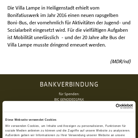
Die Villa Lampe in Heiligenstadt erhielt vom
Bonifatiuswerk im Jahr 2016 einen neuen rapsgelben
Boni-Bus, der vornehmlich für Aktivitäten der Jugend- und
Sozialarbeit eingesetzt wird. Für die vielfältigen Aufgaben
ist Mobilität unerlässlich - und der 20 Jahre alte Bus der
Villa Lampe musste dringend erneuert werden.
(MDR/nd)
BANKVERBINDUNG
für Spenden:
BIC GENODED1PAX
IBAN DE 70 3706 0193 1050 0030 07
für Rechnungen (BoniService GmbH):
BIC GENODED1PAX
Diese Webseite verwendet Cookies
IBAN DE92 3706 0193 1050 0060 06
Wir verwenden Cookies, um Inhalte und Anzeigen zu personalisieren, Funktionen für
soziale Medien anbieten zu können und die Zugriffe auf unsere Website zu analysieren.
Außerdem geben wir Informationen zu Ihrer Verwendung unserer Website an unsere