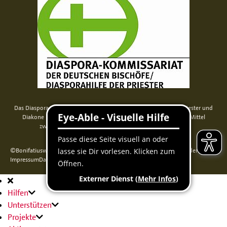
Das Diaspora-Kommissariat der deutschen Bischöfe unterstützt Priester und
Diakone in Nord-, Mittel- und Osteuropa. Seit 2014 werden die Mittel
zweckgebunden über das Bonifatiuswerk weitergeleitet.
©Bonifatiuswerk der deutschen Katholiken e. V., Kamp 22, 33098 Paderborn
Impressum
Datenschutz
Cookie-Erklärung
Sitemap
Hauptnavigation
Hilfen
Unterstützen
Projekte