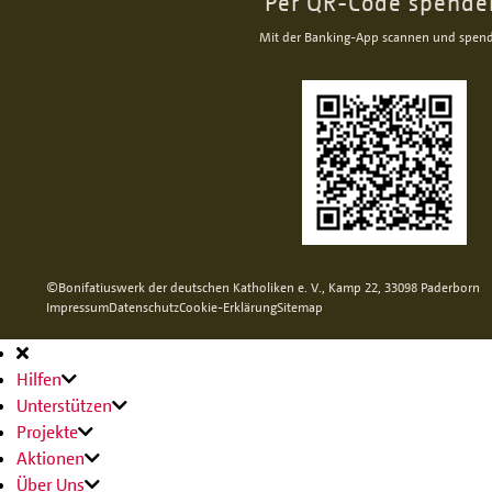
Per QR-Code spende
Mit der Banking-App scannen und spen
©Bonifatiuswerk der deutschen Katholiken e. V., Kamp 22, 33098 Paderborn
Impressum
Datenschutz
Cookie-Erklärung
Sitemap
Hauptnavigation
Hilfen
Unterstützen
Projekte
Aktionen
Über Uns