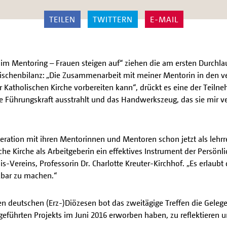
TEILEN
TWITTERN
E-MAIL
 im Mentoring – Frauen steigen auf“ ziehen die am ersten Durchl
wischenbilanz: „Die Zusammenarbeit mit meiner Mentorin in den 
r Katholischen Kirche vorbereiten kann“, drückt es eine der Teiln
che Führungskraft ausstrahlt und das Handwerkszeug, das sie mir ve
ration mit ihren Mentorinnen und Mentoren schon jetzt als lehrre
che Kirche als Arbeitgeberin ein effektives Instrument der Persönli
is-Vereins, Professorin Dr. Charlotte Kreuter-Kirchhof. „Es erlau
zbar zu machen.“
 deutschen (Erz-)Diözesen bot das zweitägige Treffen die Gelegenh
führten Projekts im Juni 2016 erworben haben, zu reflektieren un