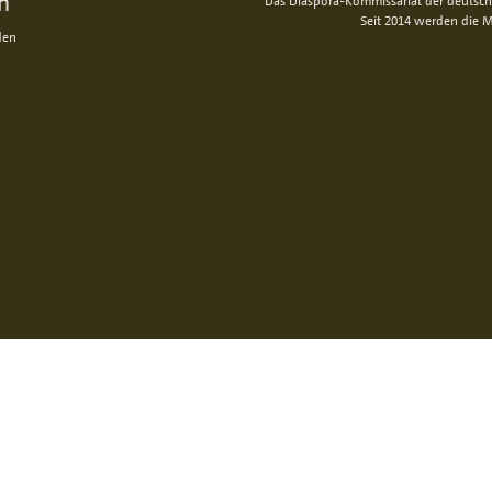
n
Das Diaspora-Kommissariat der deutsche
Seit 2014 werden die M
den