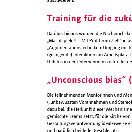
auszuwerten.
Training für die zu
Darüber hinaus wurden die Nachwuchskräf
„Machtspiele?! − Mit Profil zum Ziel!“
befas
„Argumentationstechniken: Umgang mit Ki
(gelingende) Interaktion am Arbeitsplatz
Habitus in der Unternehmenskultur der d
„Unconscious bias“
Die teilnehmenden Mentorinnen und Mentor
(„unbewussten Vorannahmen und Stereotype
dazu bei, die Herkunft dieser Mechanismen
gemischte Teams setzt, für die Kirche vo
Gestaltungsverantwortung idealerweise ein
und natürlich beiderlei Geschlechts.