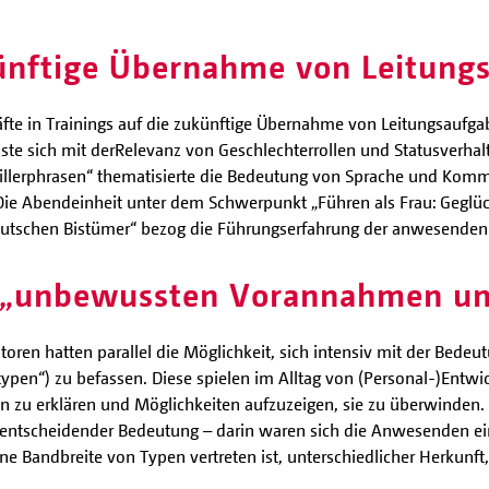
künftige Übernahme von Leitung
te in Trainings auf die zukünftige Übernahme von Leitungsaufga
ste sich mit der
Relevanz von Geschlechterrollen und Statusverhal
llerphrasen“ thematisierte die Bedeutung von Sprache und Kom
. Die Abendeinheit unter dem Schwerpunkt „Führen als Frau: Geglü
eutschen Bistümer“ bezog die Führungserfahrung der anwesenden
 („unbewussten Vorannahmen un
en hatten parallel die Möglichkeit, sich intensiv mit der Bedeu
n“) zu befassen. Diese spielen im Alltag von (Personal-)Entwick
 zu erklären und Möglichkeiten aufzuzeigen, sie zu überwinden. S
n entscheidender Bedeutung – darin waren sich die Anwesenden ei
e Bandbreite von Typen vertreten ist, unterschiedlicher Herkunft