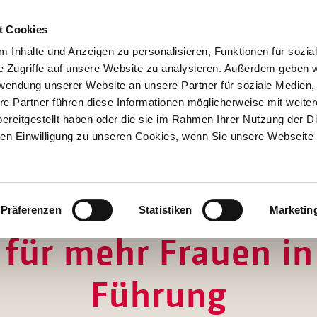
t Cookies
 Inhalte und Anzeigen zu personalisieren, Funktionen für sozia
e Zugriffe auf unsere Website zu analysieren. Außerdem geben w
rwendung unserer Website an unsere Partner für soziale Medien
re Partner führen diese Informationen möglicherweise mit weite
Hilfen
ereitgestellt haben oder die sie im Rahmen Ihrer Nutzung der D
Unterstützen
n Einwilligung zu unseren Cookies, wenn Sie unsere Webseite 
Projekte
Aktionen
SPENDEN
SHOP
Über Uns
POSITIVE ZWISCHENBILANZ
Präferenzen
Statistiken
Marketin
für mehr Frauen in 
Führung