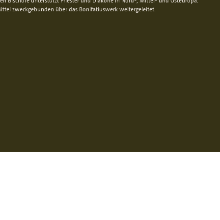
n Bischöfe unterstützt Priester und Diakone in Nord-, Mittel- und Osteuropa.
ittel zweckgebunden über das Bonifatiuswerk weitergeleitet.