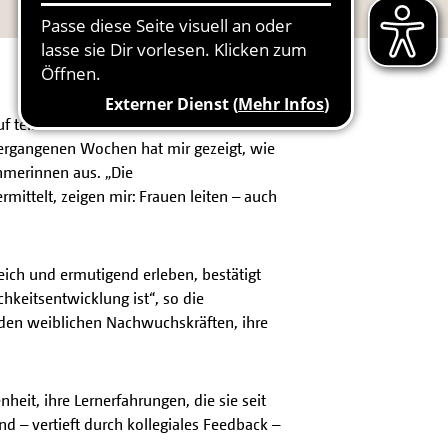
auf teilnehmenden Mentees auf ihrem
vergangenen Wochen hat mir gezeigt, wie
ehmerinnen aus. „Die
rmittelt, zeigen mir: Frauen leiten – auch
ich und ermutigend erleben, bestätigt
chkeitsentwicklung ist“, so die
bt den weiblichen Nachwuchskräften, ihre
eit, ihre Lernerfahrungen, die sie seit
d – vertieft durch kollegiales Feedback –