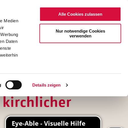
Alle Cookies zulassen
le Medien
ir
Nur notwendige Cookies
, Werbung
verwenden
ren Daten
ienste
weiterhin
DE
EN
g
Details zeigen
kirchlicher