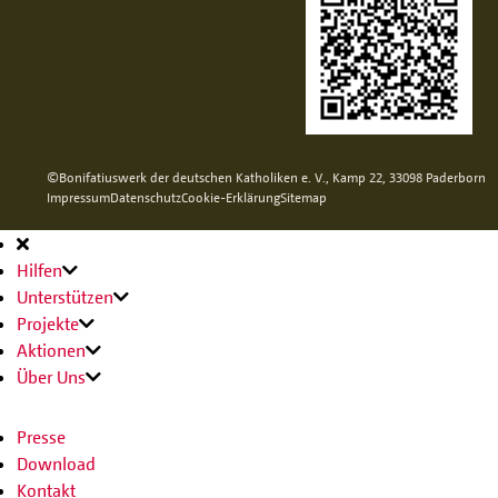
©Bonifatiuswerk der deutschen Katholiken e. V., Kamp 22, 33098 Paderborn
Impressum
Datenschutz
Cookie-Erklärung
Sitemap
Hauptnavigation
Hilfen
Unterstützen
Projekte
Aktionen
Über Uns
Presse
Download
Kontakt