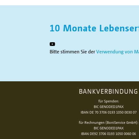
10 Monate Lebenser
Bitte stimmen Sie der
Verwendung von Ma
BANKVERBINDUNG
für Spenden:
BIC GENODED1PAX
IBAN DE 70 3706 0193 1050 0030 07
für Rechnungen (BoniService GmbH):
BIC GENODED1PAX
IBAN DE92 3706 0193 1050 0060 06