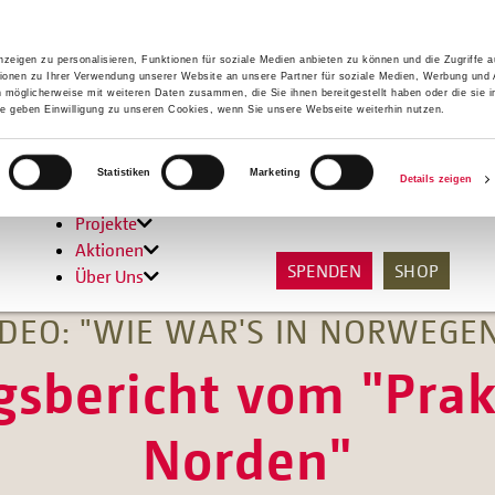
zeigen zu personalisieren, Funktionen für soziale Medien anbieten zu können und die Zugriffe 
ionen zu Ihrer Verwendung unserer Website an unsere Partner für soziale Medien, Werbung und 
n möglicherweise mit weiteren Daten zusammen, die Sie ihnen bereitgestellt haben oder die sie 
 geben Einwilligung zu unseren Cookies, wenn Sie unsere Webseite weiterhin nutzen.
Hilfen
Statistiken
Marketing
Details zeigen
Unterstützen
Projekte
Aktionen
SPENDEN
SHOP
Über Uns
IDEO: "WIE WAR'S IN NORWEGEN
gsbericht vom "Pra
Norden"