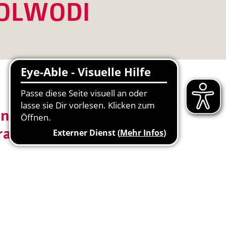
 SOLWODI
en
rauen