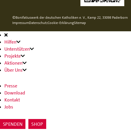
©Bonifatiuswerk der deutschen Katholiken e. V., Kamp 22, 33098 Paderborn
Impressum
Datenschutz
Cookie-Erklärung
Sitemap
Hauptnavigation
Hilfen
Unterstützen
Projekte
Aktionen
Über Uns
Presse
Download
Kontakt
Jobs
SPENDEN
SHOP