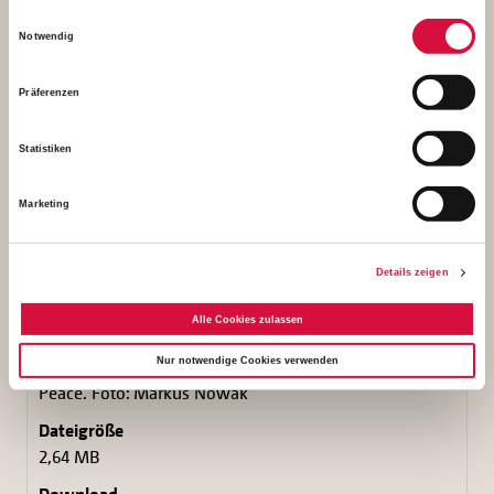
5,93 MB
Einwilligungsauswahl
Notwendig
Download
Präferenzen
Statistiken
Marketing
Details zeigen
Alle Cookies zulassen
Nur notwendige Cookies verwenden
Schwester "Mabel" Beatrice Mariotti im Gespräch mit
Peace. Foto: Markus Nowak
2,64 MB