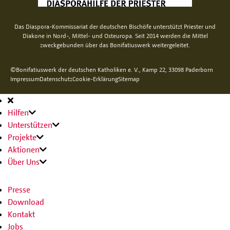
Das Diaspora-Kommissariat der deutschen Bischöfe unterstützt Priester und
Diakone in Nord-, Mittel- und Osteuropa. Seit 2014 werden die Mittel
zweckgebunden über das Bonifatiuswerk weitergeleitet.
©Bonifatiuswerk der deutschen Katholiken e. V., Kamp 22, 33098 Paderborn
Impressum
Datenschutz
Cookie-Erklärung
Sitemap
Hauptnavigation
Hilfen
Unterstützen
Projekte
Aktionen
Über Uns
Presse
Download
Kontakt
Jobs