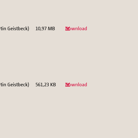
tin Geistbeck)
10,97 MB
Download
tin Geistbeck)
561,23 KB
Download