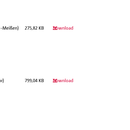
n-Meißen)
275,82 KB
Download
r)
799,04 KB
Download