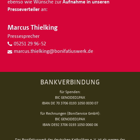
ebenso wie Wünsche zur
Aufnahme in unseren
Presseverteiler
an:
Marcus Thielking
Pressesprecher
05251 29 96-52
marcus.thielking
@
bonifatiuswerk.de
BANKVERBINDUNG
für Spenden:
BIC GENODED1PAX
IBAN DE 70 3706 0193 1050 0030 07
für Rechnungen (BoniService GmbH):
BIC GENODED1PAX
IBAN DE92 3706 0193 1050 0060 06
Das Bonifatiuswerk der deutschen Katholiken e. V. ist als wegen der