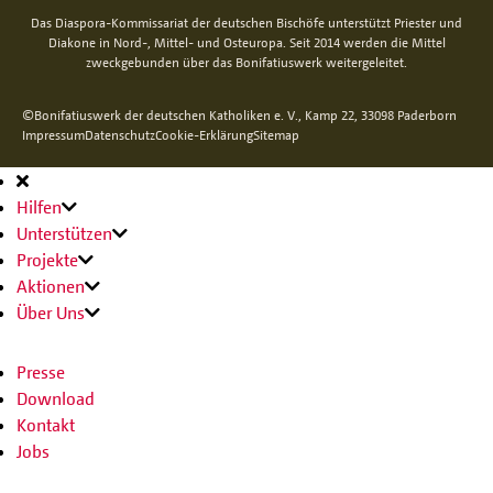
Das Diaspora-Kommissariat der deutschen Bischöfe unterstützt Priester und
Diakone in Nord-, Mittel- und Osteuropa. Seit 2014 werden die Mittel
zweckgebunden über das Bonifatiuswerk weitergeleitet.
©Bonifatiuswerk der deutschen Katholiken e. V., Kamp 22, 33098 Paderborn
Impressum
Datenschutz
Cookie-Erklärung
Sitemap
Hauptnavigation
Hilfen
Unterstützen
Projekte
Aktionen
Über Uns
Presse
Download
Kontakt
Jobs