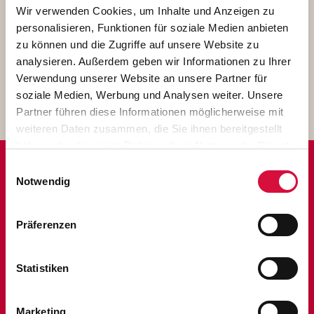
Kleibold
Wir verwenden Cookies, um Inhalte und Anzeigen zu
personalisieren, Funktionen für soziale Medien anbieten
zu können und die Zugriffe auf unsere Website zu
1,06 MB
analysieren. Außerdem geben wir Informationen zu Ihrer
Verwendung unserer Website an unsere Partner für
Download
soziale Medien, Werbung und Analysen weiter. Unsere
Partner führen diese Informationen möglicherweise mit
weiteren Daten zusammen, die Sie ihnen bereitgestellt
haben oder die sie im Rahmen Ihrer Nutzung der Dienste
gesammelt haben. Sie geben Einwilligung zu unseren
Einwilligungsauswahl
Cookies, wenn Sie unsere Webseite weiterhin nutzen.
Notwendig
ANSPRECHPARTNER
PRESSEARBEIT
Präferenzen
Statistiken
Marketing