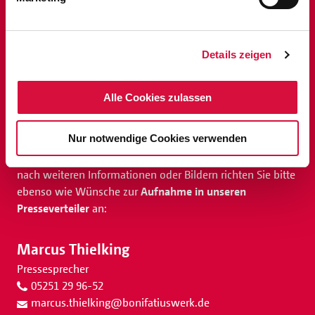
Details zeigen
Alle Cookies zulassen
Nur notwendige Cookies verwenden
Belegexemplare und Rückmeldungen
sowie Anfragen
nach weiteren Informationen oder Bildern richten Sie bitte
ebenso wie Wünsche zur
Aufnahme in unseren
Presseverteiler
an:
Marcus Thielking
Pressesprecher
05251 29 96-52
marcus.thielking
@
bonifatiuswerk.de