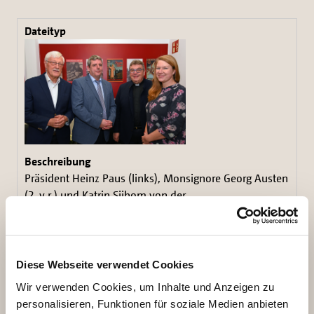
Präsident Heinz Paus (links), Monsignore Georg Austen
(2. v.r.) und Katrin Sijbom von der
Mitarbeitervertretung begrüßen Ingo Imenkämper als
neuen Geschäftsführer des Bonifatiuswerkes. Foto:
Patrick Kleibold
Diese Webseite verwendet Cookies
2,51 MB
Wir verwenden Cookies, um Inhalte und Anzeigen zu
personalisieren, Funktionen für soziale Medien anbieten