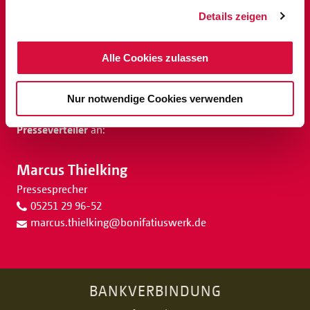
Details zeigen
Alle Cookies zulassen
Belegexemplare und Rückmeldungen
sowie Anfragen
nach weiteren Informationen oder Bildern richten Sie bitte
Nur notwendige Cookies verwenden
ebenso wie Wünsche zur
Aufnahme in unseren
Presseverteiler
an:
Marcus Thielking
Pressesprecher
05251 29 96-52
marcus.thielking
@
bonifatiuswerk.de
BANKVERBINDUNG