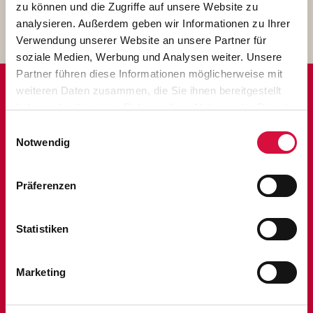
zu können und die Zugriffe auf unsere Website zu
Download
analysieren. Außerdem geben wir Informationen zu Ihrer
Verwendung unserer Website an unsere Partner für
soziale Medien, Werbung und Analysen weiter. Unsere
Partner führen diese Informationen möglicherweise mit
weiteren Daten zusammen, die Sie ihnen bereitgestellt
haben oder die sie im Rahmen Ihrer Nutzung der Dienste
ANSPRECHPARTNER
gesammelt haben. Sie geben Einwilligung zu unseren
Einwilligungsauswahl
PRESSEARBEIT
Cookies, wenn Sie unsere Webseite weiterhin nutzen.
Notwendig
Präferenzen
Statistiken
Marketing