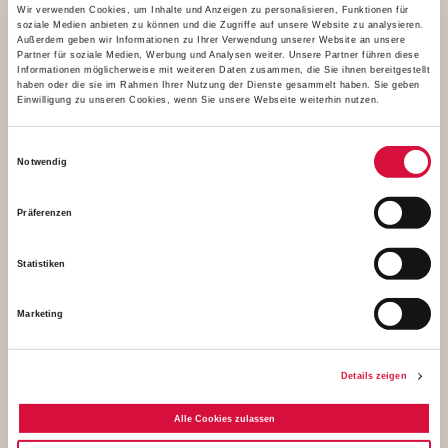
Wir verwenden Cookies, um Inhalte und Anzeigen zu personalisieren, Funktionen für
soziale Medien anbieten zu können und die Zugriffe auf unsere Website zu analysieren.
Außerdem geben wir Informationen zu Ihrer Verwendung unserer Website an unsere
Partner für soziale Medien, Werbung und Analysen weiter. Unsere Partner führen diese
Informationen möglicherweise mit weiteren Daten zusammen, die Sie ihnen bereitgestellt
haben oder die sie im Rahmen Ihrer Nutzung der Dienste gesammelt haben. Sie geben
Einwilligung zu unseren Cookies, wenn Sie unsere Webseite weiterhin nutzen.
Einwilligungsauswahl
Notwendig
Beendeten gemeinsam die Ausstellung "Udos 10
Präferenzen
Gebote": (Von links) Katrin Keller, Leiterin Fundraising
im Bonifatiuswerk, Uwe und Kerstin Birnstein (Duo
Statistiken
"Stine & Stone") sowie Bonifatiuswerk-Geschäftsführer
Ingo Imenkämper. Foto: Katrin Keller/Bonifatiuswerk
Marketing
2,52 MB
Details zeigen
Download
Alle Cookies zulassen