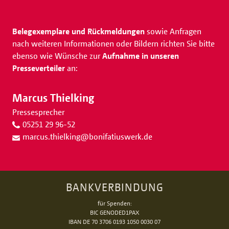
Belegexemplare und Rückmeldungen
sowie Anfragen
nach weiteren Informationen oder Bildern richten Sie bitte
ebenso wie Wünsche zur
Aufnahme in unseren
Presseverteiler
an:
Marcus Thielking
Pressesprecher
05251 29 96-52
marcus.thielking
@
bonifatiuswerk.de
BANKVERBINDUNG
für Spenden:
BIC GENODED1PAX
IBAN DE 70 3706 0193 1050 0030 07