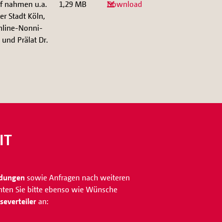
f nahmen u.a.
1,29 MB
Download
er Stadt Köln,
nline-Nonni-
 und Prälat Dr.
IT
ldungen
sowie Anfragen nach weiteren
chten Sie bitte ebenso wie Wünsche
everteiler
an: