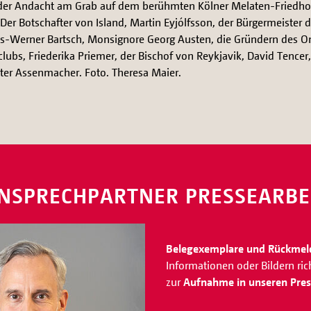
der Andacht am Grab auf dem berühmten Kölner Melaten-Friedho
: Der Botschafter von Island, Martin Eyjólfsson, der Bürgermeister d
s-Werner Bartsch, Monsignore Georg Austen, die Gründern des O
lubs, Friederika Priemer, der Bischof von Reykjavik, David Tencer,
ter Assenmacher. Foto. Theresa Maier.
NSPRECHPARTNER PRESSEARBE
Belegexemplare und Rückme
Informationen oder Bildern ri
zur
Aufnahme in unseren Press