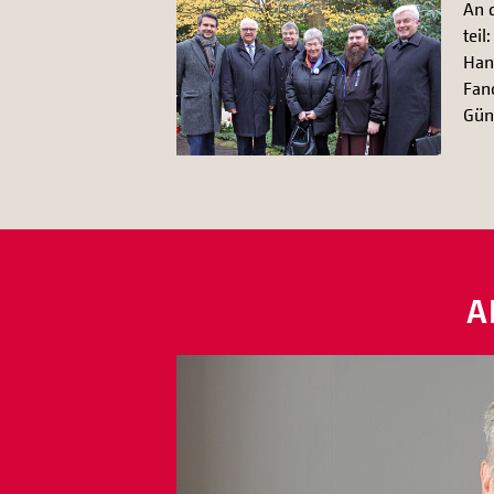
An 
teil
Han
Fanc
Gün
A