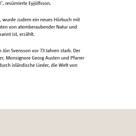
t", resümierte Eyjólfsson.
d, wurde zudem ein neues Hörbuch mit
chten von atemberaubender Natur und
nnt ist, erzählt.
em Jón Svensson vor 73 Jahren starb. Der
her, Monsignore Georg Austen und Pfarrer
durch isländische Lieder, die Welt von