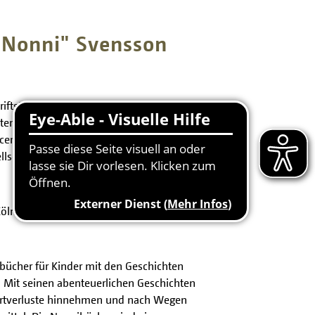
"Nonni" Svensson
ftsteller und Jesuitenpater Jón "Nonni"
ten-Friedhof, die vom Generalsekretär des
r, der Botschafter von Island, Martin
lschaft, Dr. Sverrir Schopka und die
n starb, ein verdienstvoller Bürger der
bücher für Kinder mit den Geschichten
. Mit seinen abenteuerlichen Geschichten
 Wertverluste hinnehmen und nach Wegen