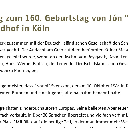
g zum 160. Geburtstag von Jón 
dhof in Köln
erk zusammen mit der Deutsch-Isländischen Gesellschaft den Schri
ages geehrt. Der Andacht am Grab auf dem berühmten Kölner Mela
, geleitet wurde, wohnten der Bischof von Reykjavik, David Tence
ln, Hans-Werner Bartsch, der Leiter der Deutsch-Isländischen Gesel
derika Priemer, bei.
germeister, dass "Nonni" Svensson, der am 16. Oktober 1944 in Köl
e, einen Brunnen und eine Jugendstätte nach ihm benannt habe.
greichsten Kinderbuchautoren Europas. Seine beliebten Abenteuer
ch verkauft, in über 30 Sprachen übersetzt und vielfach verfilmt
en Platz. "Mit Blick auf die heutige Zeit, in der man immer mehr