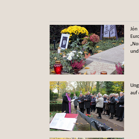
Jón
Eur
„No
und 
Ung
auf 