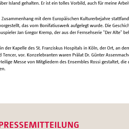
ber Island gehalten. Er ist ein tolles Vorbild, auch für meine Arbei
m Zusammenhang mit dem Europäischen Kulturerbejahre stattfan
orgestellt, das vom Bonifatiuswerk aufgelegt wurde. Die Geschi
pieler Jan Gregor Kremp, der aus der Fernsehserie "Der Alte" beka
 in der Kapelle des St. Franziskus Hospitals in Köln, der Ort, an d
vid Tencer, vor. Konzelebranten waren Prälat Dr. Günter Assenmac
Heilige Messe von Mitgliedern des Ensembles Rossi gestaltet, die 
en.
 PRESSEMITTEILUNG