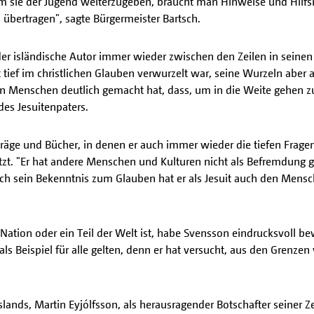
 sie der Jugend weiterzugeben, braucht man Hinweise und Hilfsm
 übertragen", sagte Bürgermeister Bartsch.
 der isländische Autor immer wieder zwischen den Zeilen in seine
tief im christlichen Glauben verwurzelt war, seine Wurzeln aber 
en Menschen deutlich gemacht hat, dass, um in die Weite gehen z
es Jesuitenpaters.
träge und Bücher, in denen er auch immer wieder die tiefen Fragen
zt. "Er hat andere Menschen und Kulturen nicht als Befremdung 
h sein Bekenntnis zum Glauben hat er als Jesuit auch den Mensche
Nation oder ein Teil der Welt ist, habe Svensson eindrucksvoll be
 als Beispiel für alle gelten, denn er hat versucht, aus den Grenz
ands, Martin Eyjólfsson, als herausragender Botschafter seiner Ze