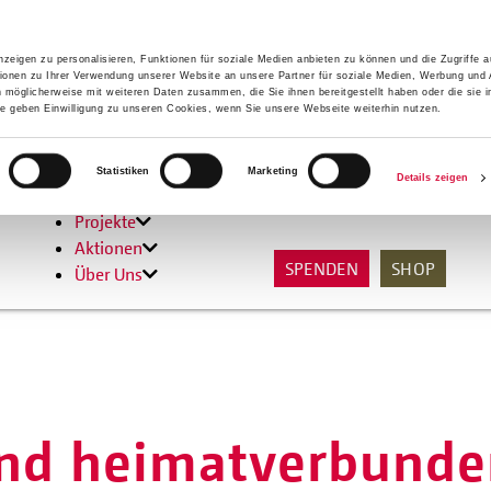
zeigen zu personalisieren, Funktionen für soziale Medien anbieten zu können und die Zugriffe 
ionen zu Ihrer Verwendung unserer Website an unsere Partner für soziale Medien, Werbung und 
n möglicherweise mit weiteren Daten zusammen, die Sie ihnen bereitgestellt haben oder die sie 
 geben Einwilligung zu unseren Cookies, wenn Sie unsere Webseite weiterhin nutzen.
Hilfen
Statistiken
Marketing
Details zeigen
Unterstützen
Projekte
Aktionen
SPENDEN
SHOP
Über Uns
und heimatverbunde