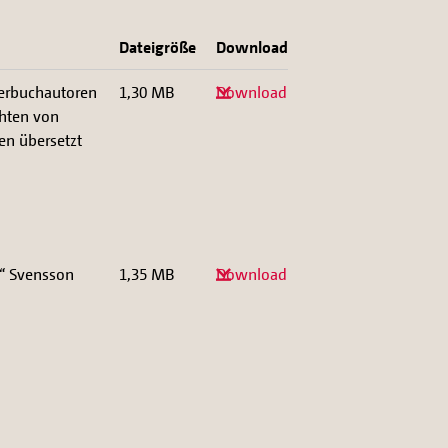
Dateigröße
Download
derbuchautoren
1,30 MB
Download
chten von
en übersetzt
i“ Svensson
1,35 MB
Download