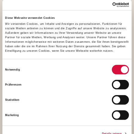
Gebet. Foto: Markus Nowak
2,08 MB
Diese Webseite verwendet Cookies
Wir verwenden Cookies, um Inhalte und Anzeigen zu personalisieren, Funktionen für
soziale Medien anbieten zu können und die Zugriffe auf unsere Website zu analysieren.
Außerdem geben wir Informationen zu Ihrer Verwendung unserer Website an unsere
Download
Partner für soziale Medien, Werbung und Analysen weiter. Unsere Partner führen diese
Informationen möglicherweise mit weiteren Daten zusammen, die Sie ihnen bereitgestellt
haben oder die sie im Rahmen Ihrer Nutzung der Dienste gesammelt haben. Sie geben
Einwilligung zu unseren Cookies, wenn Sie unsere Webseite weiterhin nutzen.
Einwilligungsauswahl
Notwendig
Präferenzen
Statistiken
Die Kapelle der Fazenda da Esperança auf Gut Neuhof
Marketing
befindet sich in einer ehemaligen Stallung. Foto: Alfred
Herrmann
Details zeigen