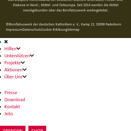
Diakone in Nord-, Mittel- und Osteuropa. Seit 2014 werden die Mittel
zweckgebunden über das Bonifatiuswerk weitergeleitet.
©Bonifatiuswerk der deutschen Katholiken e. V., Kamp 22, 33098 Paderborn
Impressum
Datenschutz
Cookie-Erklärung
Sitemap
Hauptnavigation
Hilfen
Unterstützen
Projekte
Aktionen
Über Uns
Presse
Download
Kontakt
Jobs
SPENDEN
SHOP