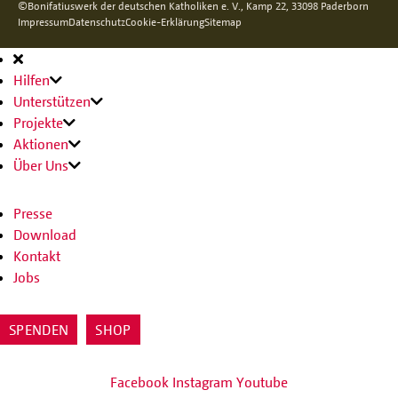
©Bonifatiuswerk der deutschen Katholiken e. V., Kamp 22, 33098 Paderborn
Impressum
Datenschutz
Cookie-Erklärung
Sitemap
Hauptnavigation
Hilfen
Unterstützen
Projekte
Aktionen
Über Uns
Presse
Download
Kontakt
Jobs
SPENDEN
SHOP
Facebook
Instagram
Youtube