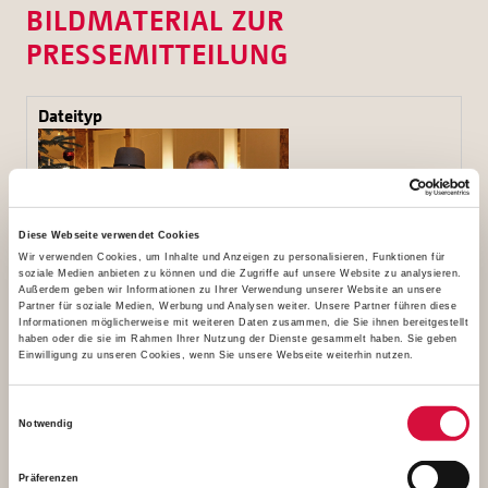
BILDMATERIAL ZUR
PRESSEMITTEILUNG
Diese Webseite verwendet Cookies
Wir verwenden Cookies, um Inhalte und Anzeigen zu personalisieren, Funktionen für
soziale Medien anbieten zu können und die Zugriffe auf unsere Website zu analysieren.
Außerdem geben wir Informationen zu Ihrer Verwendung unserer Website an unsere
Partner für soziale Medien, Werbung und Analysen weiter. Unsere Partner führen diese
Informationen möglicherweise mit weiteren Daten zusammen, die Sie ihnen bereitgestellt
haben oder die sie im Rahmen Ihrer Nutzung der Dienste gesammelt haben. Sie geben
Bildunterzeile: Udo Lindenberg und Monsignore Georg
Einwilligung zu unseren Cookies, wenn Sie unsere Webseite weiterhin nutzen.
Austen präsentieren den Scheck in Höhe von 30.000
Euro, der an drei soziale Projekte für Frauen und Kinder
Einwilligungsauswahl
Notwendig
übergeben wird. Foto: Bonifatiuswerk
Präferenzen