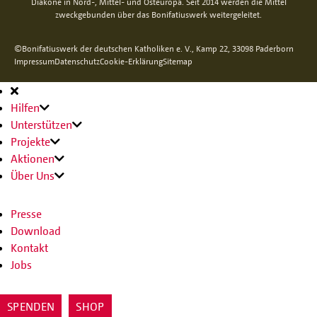
Diakone in Nord-, Mittel- und Osteuropa. Seit 2014 werden die Mittel
zweckgebunden über das Bonifatiuswerk weitergeleitet.
©Bonifatiuswerk der deutschen Katholiken e. V., Kamp 22, 33098 Paderborn
Impressum
Datenschutz
Cookie-Erklärung
Sitemap
Hauptnavigation
Hilfen
Unterstützen
Projekte
Aktionen
Über Uns
Presse
Download
Kontakt
Jobs
SPENDEN
SHOP