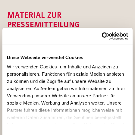
MATERIAL ZUR
PRESSEMITTEILUNG
Diese Webseite verwendet Cookies
Wir verwenden Cookies, um Inhalte und Anzeigen zu
personalisieren, Funktionen für soziale Medien anbieten
zu können und die Zugriffe auf unsere Website zu
analysieren. Außerdem geben wir Informationen zu Ihrer
Verwendung unserer Website an unsere Partner für
soziale Medien, Werbung und Analysen weiter. Unsere
Weil der Fahrzeughersteller einen Modellwechsel
Partner führen diese Informationen möglicherweise mit
vorgenommen hat, fördert das Bonifatiuswerk von
weiteren Daten zusammen, die Sie ihnen bereitgestellt
diesem Jahr an auch elektronisch angetriebene BONI-
haben oder die sie im Rahmen Ihrer Nutzung der Dienste
Busse. Foto: Bonifatiuswerk
gesammelt haben. Sie geben Einwilligung zu unseren
Einwilligungsauswahl