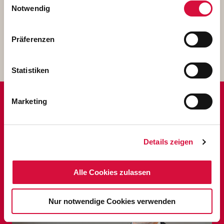
Cookies, wenn Sie unsere Webseite weiterhin nutzen.
Notwendig
2,18 MB
Präferenzen
Download
Statistiken
Marketing
ANSPRECHPARTNER
PRESSEARBEIT
Details zeigen
Alle Cookies zulassen
Nur notwendige Cookies verwenden