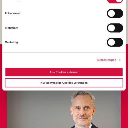
5,52 MB
Präferenzen
Download
Statistiken
Marketing
Details zeigen
ANSPRECHPARTNER
PRESSEARBEIT
Alle Cookies zulassen
Nur notwendige Cookies verwenden