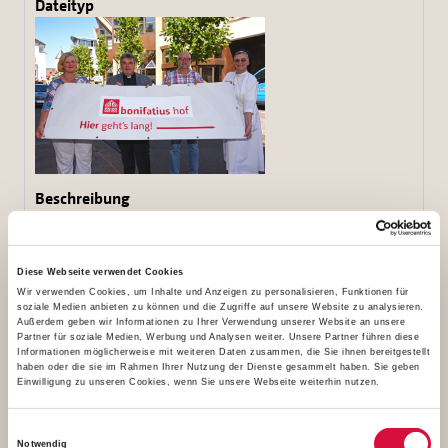
Den Bonifatiushof auf dem Parkplatz des
Bonifatiuswerkes erreicht man über die Liboristrasse,
eine der meist frequentierten Straßen zu Libori. Von
Diese Webseite verwendet Cookies
Links: Karin Stieneke (Bereichsleiterin Kommunikation
Wir verwenden Cookies, um Inhalte und Anzeigen zu personalisieren, Funktionen für
soziale Medien anbieten zu können und die Zugriffe auf unsere Website zu analysieren.
und Fundraising im Bonifatiuswerk), Monsignore
Außerdem geben wir Informationen zu Ihrer Verwendung unserer Website an unsere
Partner für soziale Medien, Werbung und Analysen weiter. Unsere Partner führen diese
Georg Austen (Generalsekretär Bonifatiuswerk), Ulrich
Informationen möglicherweise mit weiteren Daten zusammen, die Sie ihnen bereitgestellt
Schulte (Almetalküche) und Schwester Theresita
haben oder die sie im Rahmen Ihrer Nutzung der Dienste gesammelt haben. Sie geben
Einwilligung zu unseren Cookies, wenn Sie unsere Webseite weiterhin nutzen.
(Redakteurin im Bonifatiuswerk) laden ein zu einem
Besuch auf dem Bonifatiushof. Foto: Patrick Kleibold
Einwilligungsauswahl
Notwendig