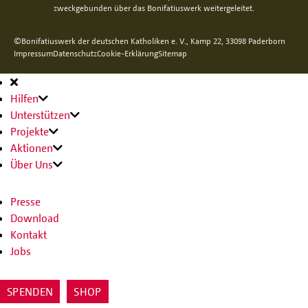
zweckgebunden über das Bonifatiuswerk weitergeleitet.
©Bonifatiuswerk der deutschen Katholiken e. V., Kamp 22, 33098 Paderborn
Impressum
Datenschutz
Cookie-Erklärung
Sitemap
Hauptnavigation
Hilfen
Unterstützen
Projekte
Aktionen
Über Uns
Presse
Download
Kontakt
Jobs
SPENDEN
SHOP