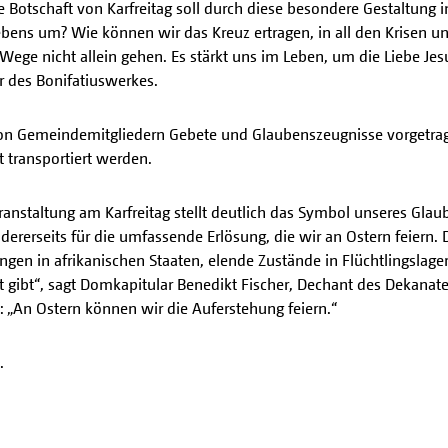
 Botschaft von Karfreitag soll durch diese besondere Gestaltung 
ens um? Wie können wir das Kreuz ertragen, in all den Krisen und
ge nicht allein gehen. Es stärkt uns im Leben, um die Liebe Jesus
 des Bonifatiuswerkes.
n Gemeindemitgliedern Gebete und Glaubenszeugnisse vorgetrage
t transportiert werden.
eranstaltung am Karfreitag stellt deutlich das Symbol unseres Glau
ererseits für die umfassende Erlösung, die wir an Ostern feiern. D
gen in afrikanischen Staaten, elende Zustände in Flüchtlingslage
t gibt“, sagt Domkapitular Benedikt Fischer, Dechant des Dekanate
h: „An Ostern können wir die Auferstehung feiern.“
.