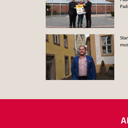
Pade
Star
musi
A