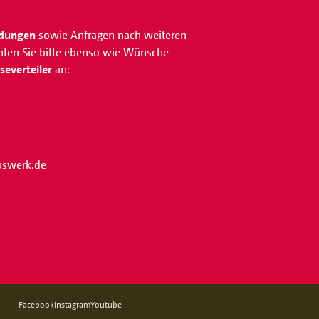
ldungen
sowie Anfragen nach weiteren
chten Sie bitte ebenso wie Wünsche
everteiler
an:
iuswerk.de
Facebook
Instagram
Youtube