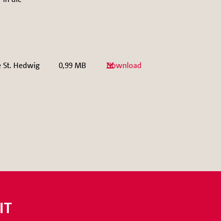
e St. Hedwig
0,99 MB
Download
IT