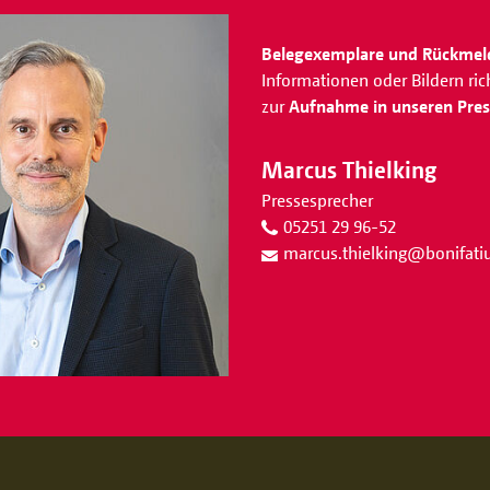
Belegexemplare und Rückme
Informationen oder Bildern ri
zur
Aufnahme in unseren Press
Marcus Thielking
Pressesprecher
05251 29 96-52
marcus.thielking
@
bonifat