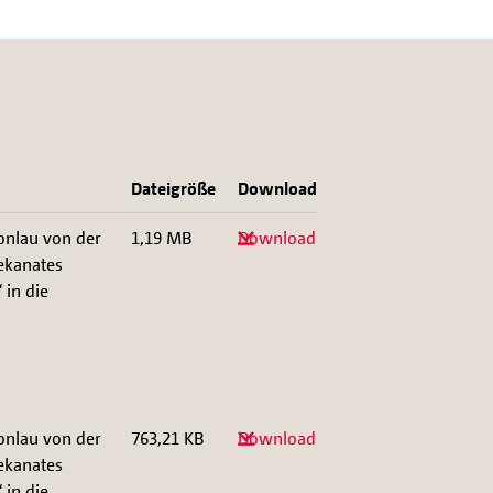
Dateigröße
Download
onlau von der
1,19 MB
Download
Dekanates
 in die
onlau von der
763,21 KB
Download
Dekanates
 in die