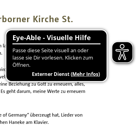
rborner Kirche St.
 laden am Karfreitag, 29. März 2024, um
n.
ird der in New York lebende
 weltberühmten Carnegie Hall
ine Beziehung zu Gott zu erneuern, alles,
. Es geht darum, meine Werte zu erneuern
 of Germany“ überzeugt hat, Lieder von
ochen Haneke am Klavier.