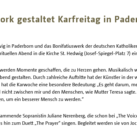
rk gestaltet Karfreitag in Pade
ig in Paderborn und das Bonifatiuswerk der deutschen Katholiken
tuellen Abend in die Kirche St. Hedwig (Josef-Spiegel-Platz 7) ei
 werden Momente geschaffen, die zu Herzen gehen. Musikalisch w
nd gestalten. Durch zahlreiche Auftritte hat der Künstler in der
hn hat die Karwoche eine besondere Bedeutung: „Es geht darum, me
d nicht zwischen mir und den Menschen, wie Mutter Teresa sagte
en, um ein besserer Mensch zu werden.“
mmende Sopranistin Juliane Nerenberg, die schon bei „The Voice
bis hin zum Duett „The Prayer“ singen. Begleitet werden sie von J