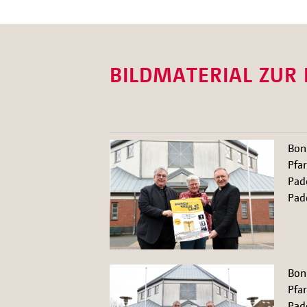
BILDMATERIAL ZUR
Bon
Pfa
Pade
Pade
Bon
Pfa
Pade