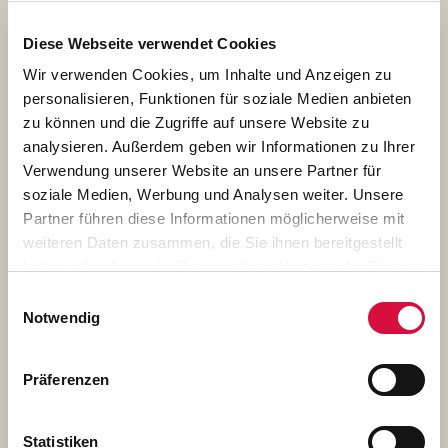
Noe aus Berlin-Marzahn hat schon einige Erfahrungen
in Küchen verschiedener Restaurants gesammelt. Die
Diese Webseite verwendet Cookies
Arbeit im "El Chingón" macht ihr besonders viel Freude.
Wir verwenden Cookies, um Inhalte und Anzeigen zu
Foto: Theresa Meier
personalisieren, Funktionen für soziale Medien anbieten
zu können und die Zugriffe auf unsere Website zu
1,29 MB
analysieren. Außerdem geben wir Informationen zu Ihrer
Verwendung unserer Website an unsere Partner für
soziale Medien, Werbung und Analysen weiter. Unsere
Download
Partner führen diese Informationen möglicherweise mit
weiteren Daten zusammen, die Sie ihnen bereitgestellt
haben oder die sie im Rahmen Ihrer Nutzung der Dienste
gesammelt haben. Sie geben Einwilligung zu unseren
Einwilligungsauswahl
Cookies, wenn Sie unsere Webseite weiterhin nutzen.
Notwendig
Präferenzen
Statistiken