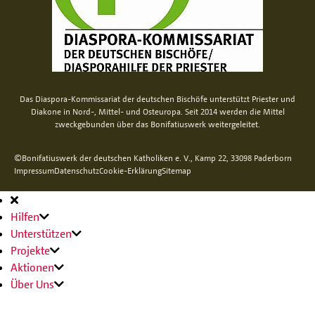
Das Diaspora-Kommissariat der deutschen Bischöfe unterstützt Priester und
Diakone in Nord-, Mittel- und Osteuropa. Seit 2014 werden die Mittel
zweckgebunden über das Bonifatiuswerk weitergeleitet.
©Bonifatiuswerk der deutschen Katholiken e. V., Kamp 22, 33098 Paderborn
Impressum
Datenschutz
Cookie-Erklärung
Sitemap
Hauptnavigation
Hilfen
Unterstützen
Projekte
Aktionen
Über Uns