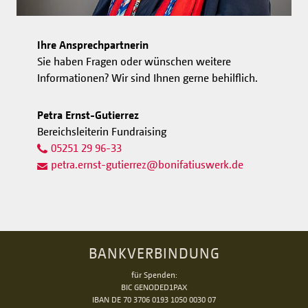
Ihre Ansprechpartnerin
Sie haben Fragen oder wünschen weitere
Informationen? Wir sind Ihnen gerne behilflich.
Petra Ernst-Gutierrez
Bereichsleiterin Fundraising
05251 29 96-33
petra.ernst-gutierrez
@
bonifatiuswerk.de
BANKVERBINDUNG
für Spenden:
BIC GENODED1PAX
IBAN DE 70 3706 0193 1050 0030 07