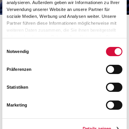
analysieren. Außerdem geben wir Informationen zu Ihrer
Verwendung unserer Website an unsere Partner für
soziale Medien, Werbung und Analysen weiter. Unsere
Partner führen diese Informationen möglicherweise mit
weiteren Daten zusammen, die Sie ihnen bereitgestellt
haben oder die sie im Rahmen Ihrer Nutzung der Dienste
gesammelt haben. Sie geben Einwilligung zu unseren
Einwilligungsauswahl
Cookies, wenn Sie unsere Webseite weiterhin nutzen.
Notwendig
Präferenzen
Statistiken
Marketing
Die Schwestern Eva-Maria und Victima und haben für
Besucher und Hilfesuchende immer ein offenes Ohr. (Foto:
A. Herrmann)
Details zeigen