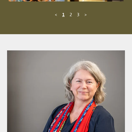
<
1
2
3
>