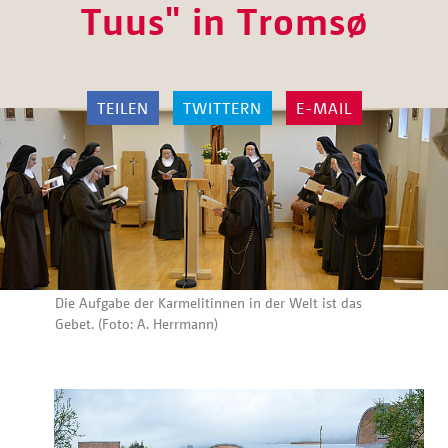
Tuus" in Tromsø
TEILEN
TWITTERN
E-MAIL
Die Aufgabe der Karmelitinnen in der Welt ist das
Gebet. (Foto: A. Herrmann)