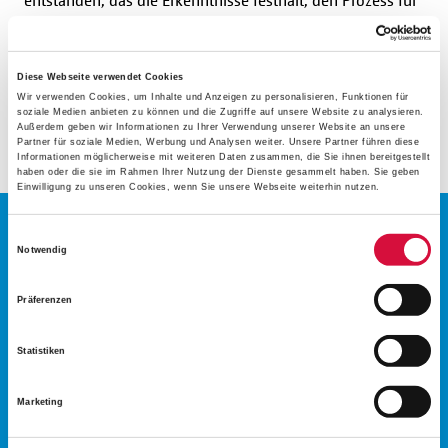
entstanden, das die Erkenntnisse festhält, den Prozess für
alle sichtbar macht und auch neuen Kollegen als
Grundlage dient.
Diese Webseite verwendet Cookies
Wir verwenden Cookies, um Inhalte und Anzeigen zu personalisieren, Funktionen für
Möchten Sie dieses oder ähnliche Projekte der
soziale Medien anbieten zu können und die Zugriffe auf unsere Website zu analysieren.
Kinderhilfe unterstützen, dann spenden Sie jetzt hier!
Außerdem geben wir Informationen zu Ihrer Verwendung unserer Website an unsere
Partner für soziale Medien, Werbung und Analysen weiter. Unsere Partner führen diese
Informationen möglicherweise mit weiteren Daten zusammen, die Sie ihnen bereitgestellt
haben oder die sie im Rahmen Ihrer Nutzung der Dienste gesammelt haben. Sie geben
Einwilligung zu unseren Cookies, wenn Sie unsere Webseite weiterhin nutzen.
Einwilligungsauswahl
Notwendig
UNTERSTÜTZEN
Präferenzen
SIE DIE
Statistiken
Marketing
KINDERHILFE!