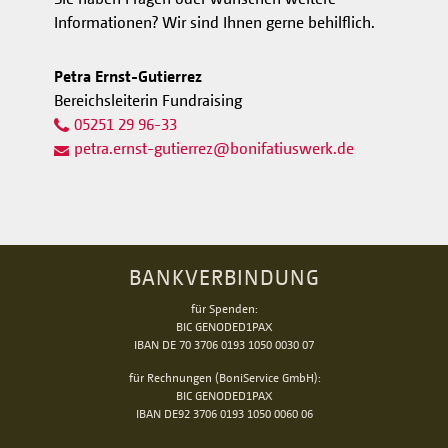
Informationen? Wir sind Ihnen gerne behilflich.
Petra Ernst-Gutierrez
Bereichsleiterin Fundraising
05251 29 96-33
petra.ernst-gutierrez
@
bonifatiuswerk.de
BANKVERBINDUNG
für Spenden:
BIC GENODED1PAX
IBAN DE 70 3706 0193 1050 0030 07
für Rechnungen (BoniService GmbH):
BIC GENODED1PAX
IBAN DE92 3706 0193 1050 0060 06