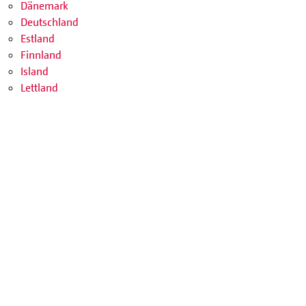
Dänemark
Deutschland
Estland
Finnland
Island
Lettland
Norwegen
Schweden
Aktionen
Über Uns
Presse
Download
Kontakt
Jobs
SPENDEN
SHOP