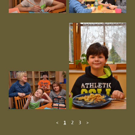
<
1
2
3
>