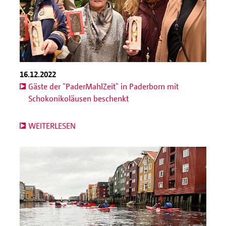
16.12.2022
Gäste der "PaderMahlZeit" in Paderborn mit
Schokonikoläusen beschenkt
WEITERLESEN