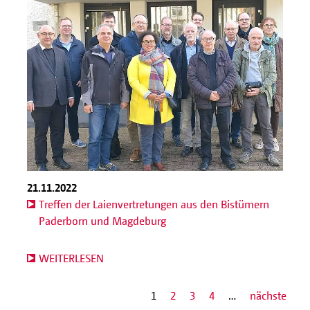
21.11.2022
Treffen der Laienvertretungen aus den Bistümern
Paderborn und Magdeburg
WEITERLESEN
1
2
3
4
…
nächste