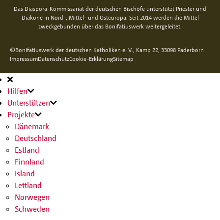
Das Diaspora-Kommissariat der deutschen Bischöfe unterstützt Priester und
Diakone in Nord-, Mittel- und Osteuropa. Seit 2014 werden die Mittel
zweckgebunden über das Bonifatiuswerk weitergeleitet.
©Bonifatiuswerk der deutschen Katholiken e. V., Kamp 22, 33098 Paderborn
Impressum
Datenschutz
Cookie-Erklärung
Sitemap
Hauptnavigation
Hilfen
Unterstützen
Projekte
Dänemark
Deutschland
Estland
Finnland
Island
Lettland
Norwegen
Schweden