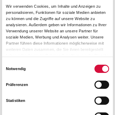
01.12.2022
Wir verwenden Cookies, um Inhalte und Anzeigen zu
Familienexerzitien 2022
personalisieren, Funktionen für soziale Medien anbieten
zu können und die Zugriffe auf unsere Website zu
WEITERLESEN
analysieren. Außerdem geben wir Informationen zu Ihrer
Verwendung unserer Website an unsere Partner für
soziale Medien, Werbung und Analysen weiter. Unsere
Partner führen diese Informationen möglicherweise mit
weiteren Daten zusammen, die Sie ihnen bereitgestellt
haben oder die sie im Rahmen Ihrer Nutzung der Dienste
gesammelt haben. Sie geben Einwilligung zu unseren
Einwilligungsauswahl
Cookies, wenn Sie unsere Webseite weiterhin nutzen.
Notwendig
Präferenzen
Statistiken
28.11.2022
Tat.Ort.Nikolaus-Aktion des Bonifatiuswerkes
fördert Orte guter Taten