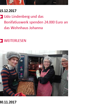
15.12.2017
Udo Lindenberg und das
Bonifatiuswerk spenden 24.000 Euro an
das Wohnhaus Johanna
WEITERLESEN
30.11.2017