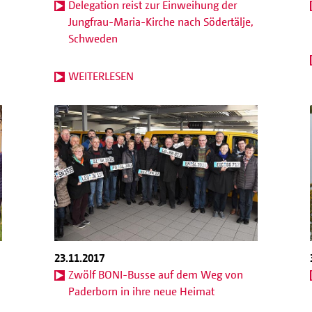
Delegation reist zur Einweihung der
Jungfrau-Maria-Kirche nach Södertälje,
Schweden
WEITERLESEN
23.11.2017
Zwölf BONI-Busse auf dem Weg von
Paderborn in ihre neue Heimat