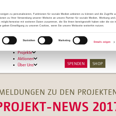
zeigen zu personalisieren, Funktionen für soziale Medien anbieten zu können und die Zugriffe 
ionen zu Ihrer Verwendung unserer Website an unsere Partner für soziale Medien, Werbung und 
n möglicherweise mit weiteren Daten zusammen, die Sie ihnen bereitgestellt haben oder die sie 
 geben Einwilligung zu unseren Cookies, wenn Sie unsere Webseite weiterhin nutzen.
Hilfen
Statistiken
Marketing
Details zeigen
Unterstützen
Projekte
Aktionen
SPENDEN
SHOP
Über Uns
MELDUNGEN ZU DEN PROJEKTE
PROJEKT-NEWS 201