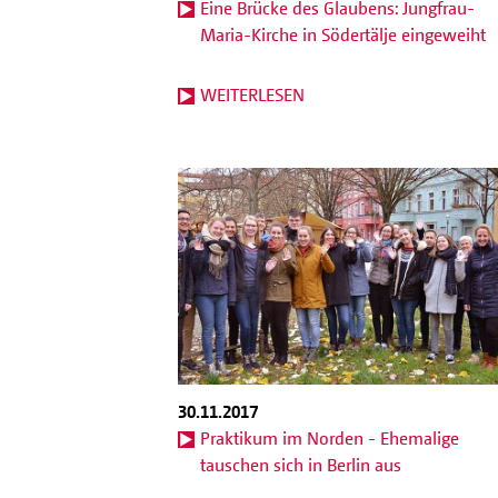
Eine Brücke des Glaubens: Jungfrau-
Maria-Kirche in Södertälje eingeweiht
WEITERLESEN
30.11.2017
Praktikum im Norden - Ehemalige
tauschen sich in Berlin aus