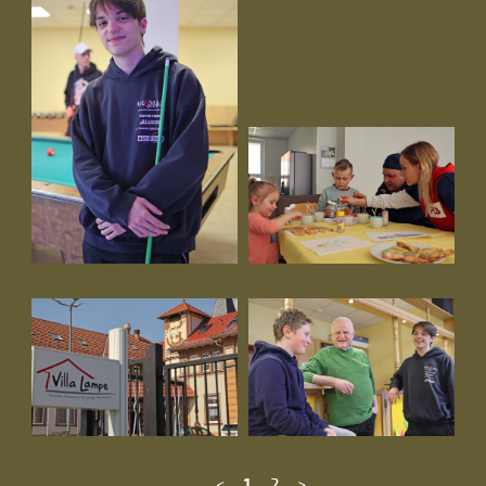
<
1
2
>