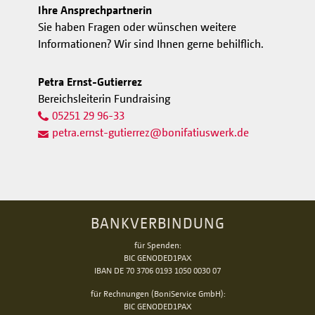
Ihre Ansprechpartnerin
Sie haben Fragen oder wünschen weitere
Informationen? Wir sind Ihnen gerne behilflich.
Petra Ernst-Gutierrez
Bereichsleiterin Fundraising
05251 29 96-33
petra.ernst-gutierrez
@
bonifatiuswerk.de
BANKVERBINDUNG
für Spenden:
BIC GENODED1PAX
IBAN DE 70 3706 0193 1050 0030 07
für Rechnungen (BoniService GmbH):
BIC GENODED1PAX