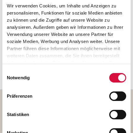
der Jugendlichen freilegen", sagt der Einrichtungsleiter.
Wir verwenden Cookies, um Inhalte und Anzeigen zu
"Diesen guten Kern, den es gilt zu fördern. Wir wollen die
personalisieren, Funktionen für soziale Medien anbieten
Jugendlichen nicht für etwas einspannen, was nicht gut
zu können und die Zugriffe auf unsere Website zu
für ihre Entwicklung ist." In der Villa wird nach der
analysieren. Außerdem geben wir Informationen zu Ihrer
Pädagogik Don Boscos gearbeitet. "Das bedeutet, wir
Verwendung unserer Website an unsere Partner für
glauben immer an das Gute im Menschen, in den
soziale Medien, Werbung und Analysen weiter. Unsere
Jugendlichen", sagt Pater Otto. Der Salesianerpater war
Partner führen diese Informationen möglicherweise mit
schon bei der Gründung der Villa Lampe dabei und kam
weiteren Daten zusammen, die Sie ihnen bereitgestellt
nach verschiedenen Stationen vor wenigen Jahren wieder
haben oder die sie im Rahmen Ihrer Nutzung der Dienste
zurück zu der Jugendeinrichtung in Heiligenstadt.
gesammelt haben. Sie geben Einwilligung zu unseren
Einwilligungsauswahl
Cookies, wenn Sie unsere Webseite weiterhin nutzen.
Notwendig
Präferenzen
Villa Lampe
Statistiken
Eindrücke in das Projekt
Marketing