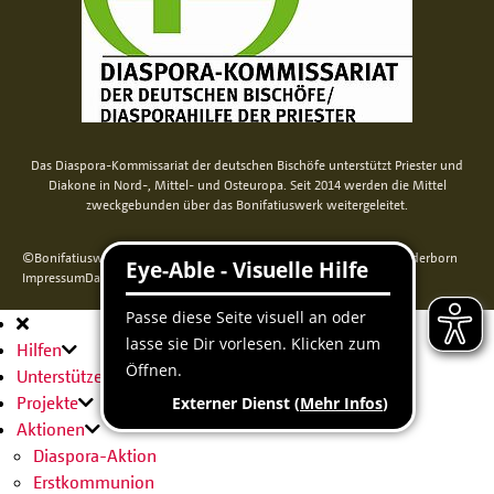
Das Diaspora-Kommissariat der deutschen Bischöfe unterstützt Priester und
Diakone in Nord-, Mittel- und Osteuropa. Seit 2014 werden die Mittel
zweckgebunden über das Bonifatiuswerk weitergeleitet.
©Bonifatiuswerk der deutschen Katholiken e. V., Kamp 22, 33098 Paderborn
Impressum
Datenschutz
Cookie-Erklärung
Sitemap
Hauptnavigation
Hilfen
Unterstützen
Projekte
Aktionen
Diaspora-Aktion
Erstkommunion