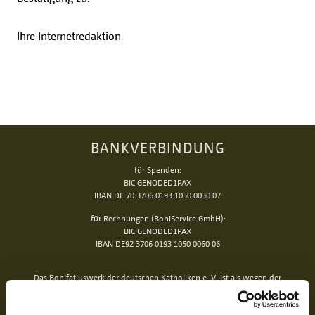
Ihre Internetredaktion
BANKVERBINDUNG
für Spenden:
BIC GENODED1PAX
IBAN DE 70 3706 0193 1050 0030 07
für Rechnungen (BoniService GmbH):
BIC GENODED1PAX
IBAN DE92 3706 0193 1050 0060 06
Das Bonifatiuswerk der deutschen Katholiken e. V. ist als wegen der
Förderung kirchlicher Zwecke von der Körperschaftsteuer und Gewerbesteuer
freigestellt und beim Finanzamt unter der Steuernummer 339/5794/0212