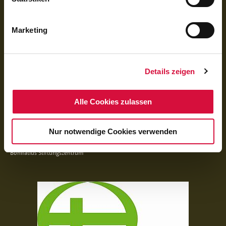
Marketing
Facebook
Instagram
Youtube
QUICKLINKS
Details zeigen
Erstkommunion
Firmung
Alle Cookies zulassen
Reisen
Praktikum im Norden
Presse
Nur notwendige Cookies verwenden
Download
Antragstellung
Bonifatius Stiftungszentrum