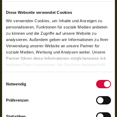
registriert.
Diese Webseite verwendet Cookies
Wir verwenden Cookies, um Inhalte und Anzeigen zu
personalisieren, Funktionen für soziale Medien anbieten
zu können und die Zugriffe auf unsere Website zu
analysieren. Außerdem geben wir Informationen zu Ihrer
Verwendung unserer Website an unsere Partner für
soziale Medien, Werbung und Analysen weiter. Unsere
Partner führen diese Informationen möglicherweise mit
weiteren Daten zusammen, die Sie ihnen bereitgestellt
haben oder die sie im Rahmen Ihrer Nutzung der Dienste
Per QR-Code spenden
gesammelt haben. Sie geben Einwilligung zu unseren
Einwilligungsauswahl
Mit der Banking-App scannen und spenden
Cookies, wenn Sie unsere Webseite weiterhin nutzen.
Notwendig
Präferenzen
Statistiken