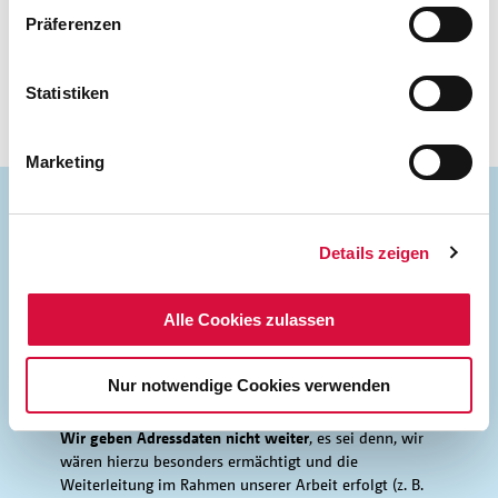
Präferenzen
ÄNDERUNGSWÜNSCHE ABSENDEN
Statistiken
Marketing
Details zeigen
Unser Umgang mit ihren
Daten
Alle Cookies zulassen
Das Bonifatiuswerk geht sorgsam und vertraulich unter
Nur notwendige Cookies verwenden
Berücksichtigung der
Datenschutzregeln (nach
Kirchlichem Datenschutzgesetz)
mit Ihren Daten um.
Wir geben Adressdaten nicht weiter
, es sei denn, wir
wären hierzu besonders ermächtigt und die
Weiterleitung im Rahmen unserer Arbeit erfolgt (z. B.