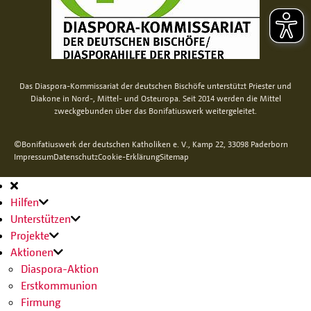
Das Diaspora-Kommissariat der deutschen Bischöfe unterstützt Priester und
Diakone in Nord-, Mittel- und Osteuropa. Seit 2014 werden die Mittel
zweckgebunden über das Bonifatiuswerk weitergeleitet.
©Bonifatiuswerk der deutschen Katholiken e. V., Kamp 22, 33098 Paderborn
Impressum
Datenschutz
Cookie-Erklärung
Sitemap
Hauptnavigation
Hilfen
Unterstützen
Projekte
Aktionen
Diaspora-Aktion
Erstkommunion
Firmung