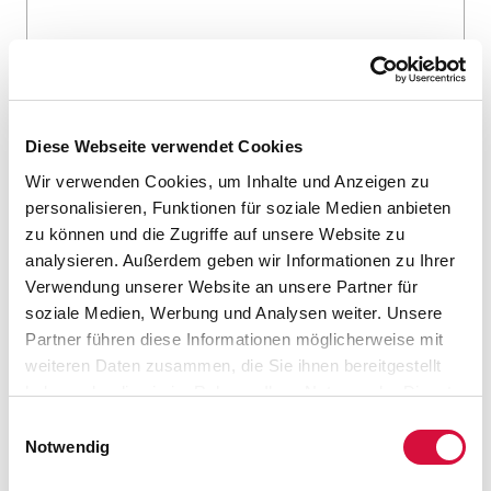
Diese Webseite verwendet Cookies
Wir verwenden Cookies, um Inhalte und Anzeigen zu
personalisieren, Funktionen für soziale Medien anbieten
zu können und die Zugriffe auf unsere Website zu
analysieren. Außerdem geben wir Informationen zu Ihrer
Verwendung unserer Website an unsere Partner für
soziale Medien, Werbung und Analysen weiter. Unsere
Partner führen diese Informationen möglicherweise mit
Es gilt die Datenschutzerklärung.
*
weiteren Daten zusammen, die Sie ihnen bereitgestellt
Die Datenschutzerklärung finden Sie
hier
.
haben oder die sie im Rahmen Ihrer Nutzung der Dienste
gesammelt haben. Sie geben Einwilligung zu unseren
Einwilligungsauswahl
Cookies, wenn Sie unsere Webseite weiterhin nutzen.
Notwendig