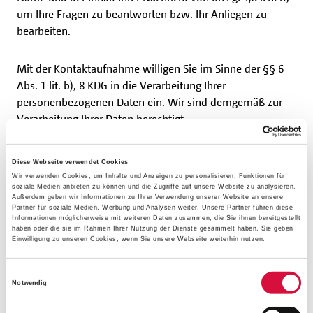
um Ihre Fragen zu beantworten bzw. Ihr Anliegen zu
bearbeiten.
Mit der Kontaktaufnahme willigen Sie im Sinne der §§ 6
Abs. 1 lit. b), 8 KDG in die Verarbeitung Ihrer
personenbezogenen Daten ein. Wir sind demgemäß zur
Verarbeitung Ihrer Daten berechtigt.
Die von Ihnen im Wege der Kontaktaufnahme mitgeteilten
Diese Webseite verwendet Cookies
personenbezogenen Daten verarbeiten wir für unsere
Wir verwenden Cookies, um Inhalte und Anzeigen zu personalisieren, Funktionen für
soziale Medien anbieten zu können und die Zugriffe auf unsere Website zu analysieren.
Aufgabe, die zeitgemäße Begleitung Ihrer Firmung.
Außerdem geben wir Informationen zu Ihrer Verwendung unserer Website an unsere
Insofern sind die Datenverarbeitungen Ihrer Daten auch
Partner für soziale Medien, Werbung und Analysen weiter. Unsere Partner führen diese
Informationen möglicherweise mit weiteren Daten zusammen, die Sie ihnen bereitgestellt
wegen § 6 Abs. 1 lit. f) KDG gerechtfertigt.
haben oder die sie im Rahmen Ihrer Nutzung der Dienste gesammelt haben. Sie geben
Einwilligung zu unseren Cookies, wenn Sie unsere Webseite weiterhin nutzen.
Wir haben zuletzt auch ein berechtigtes Interesse daran,
Einwilligungsauswahl
auf Kontaktaufnahmen unserer App-Nutzer zu reagieren,
Notwendig
um die an uns herangetragenen Anliegen für Nutzer
beantworten/ bearbeiten zu können. Rechtsgrundlage ist