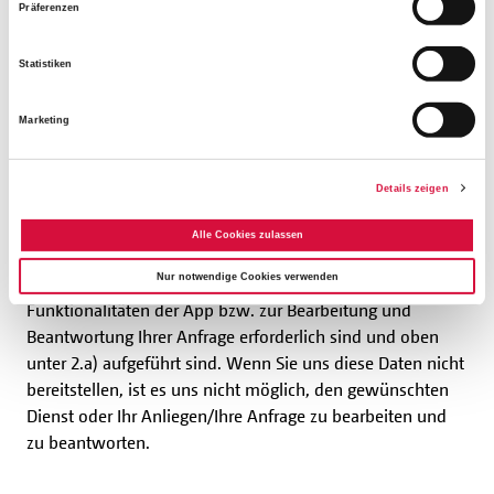
Präferenzen
§ 6 Abs. 1 Satz 1 lit. g) KDG, die Verarbeitung erfolgt im
Rahmen berechtigter Interessen.
Statistiken
Marketing
3. Pflicht zur Bereitstellung von
personenbezogenen Daten
Details zeigen
Wenn Sie unsere App bzw. einen der darin angebotenen
Dienste nutzen möchten oder uns z.B. kontaktieren
Alle Cookies zulassen
wollen, müssen Sie diejenigen personenbezogenen Daten
Nur notwendige Cookies verwenden
bereitstellen, die für die Nutzung der betreff enden
Funktionalitäten der App bzw. zur Bearbeitung und
Beantwortung Ihrer Anfrage erforderlich sind und oben
unter 2.a) aufgeführt sind. Wenn Sie uns diese Daten nicht
bereitstellen, ist es uns nicht möglich, den gewünschten
Dienst oder Ihr Anliegen/Ihre Anfrage zu bearbeiten und
zu beantworten.